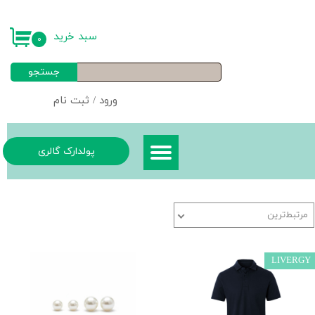
حساب کاربری من
سبد خرید
۰
تغییر گذر واژه
جستجو
سفارشات
ورود
/
ثبت نام
خروج از حساب کاربری
پولدارک گالری
مرتبط‌ترین
LIVERGY