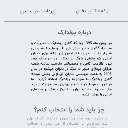
ارائه فاکتور دقیق
پرداخت درب منزل
درباره پولدارک
در بهمن ماه 1395 بود که گالری پولدارک با مدیریت و
سرمایه گذاری خانم مارال علی اف و ملیحه شربیانی
شروع به کار در زمینه لباس زیر زنانه برای بانوان
ایرانی کرد.چالشی بزرگ در پیش روی پولدارک بود،
نبود اطلاعات کافی و محصولات مناسب سالانه باعث
هزاران بیماری منجر به مرگ در بانوان میشود در سال
1398 به همت مهندس شایان آق اولی بخش مردانه
گالری پولدارک به مجموعه پولدارک اضافه گردید . ما
در این مجموعه در تلاشیم بهترین محصولات از برند
های معروف دنیا و ایران با تمرکز بیشتر بر برندهای
ایرانی را عرضه کنیم .​​​​​​​
چرا باید شما را انتخاب کنم؟
ما بهترین برند های روز جهان را با یک کلیک برای
شما میاوریم .با اطمینان از اصل بودن و ضمانت