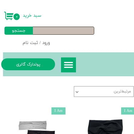
حساب کاربری من
سبد خرید
۰
تغییر گذر واژه
جستجو
سفارشات
ورود
/
ثبت نام
خروج از حساب کاربری
پولدارک گالری
مرتبط‌ترین
I Am
I Am