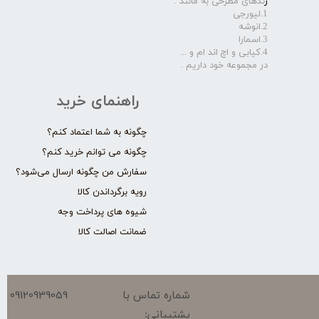
ر
ندهای مطرحی به مانند :
1.لیورجی
2.انوشه
3.اسمارا
4.کیابی و اچ اند ام و ...
در مجموعه خود داریم .​​​​​​​
راهنمای خرید
چگونه به شما اعتماد کنم؟
چگونه می توانم خرید کنم؟
سفارش من چگونه ارسال می‌شود؟
رویه برگرداندن کالا
شیوه های پرداخت وجه
ضمانت اصالت کالا
09120939059
شماره تماس با
پشتیبانی: