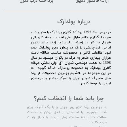
ارائه فاکتور دقیق
پرداخت درب منزل
درباره پولدارک
در بهمن ماه 1395 بود که گالری پولدارک با مدیریت و
سرمایه گذاری خانم مارال علی اف و ملیحه شربیانی
شروع به کار در زمینه لباس زیر زنانه برای بانوان
ایرانی کرد.چالشی بزرگ در پیش روی پولدارک بود،
نبود اطلاعات کافی و محصولات مناسب سالانه باعث
هزاران بیماری منجر به مرگ در بانوان میشود در سال
1398 به همت مهندس شایان آق اولی بخش مردانه
گالری پولدارک به مجموعه پولدارک اضافه گردید . ما
در این مجموعه در تلاشیم بهترین محصولات از برند
های معروف دنیا و ایران با تمرکز بیشتر بر برندهای
ایرانی را عرضه کنیم .​​​​​​​
چرا باید شما را انتخاب کنم؟
ما بهترین برند های روز جهان را با یک کلیک برای
شما میاوریم .با اطمینان از اصل بودن و ضمانت
اصالت کالا با 48 ساعت زمان عودت با خیال راحت
خرید کنید :