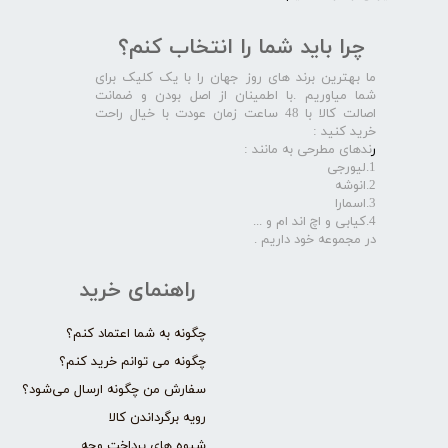
چرا باید شما را انتخاب کنم؟
ما بهترین برند های روز جهان را با یک کلیک برای
شما میاوریم .با اطمینان از اصل بودن و ضمانت
اصالت کالا با 48 ساعت زمان عودت با خیال راحت
خرید کنید :
ر
ندهای مطرحی به مانند :
1.لیورجی
2.انوشه
3.اسمارا
4.کیابی و اچ اند ام و ...
در مجموعه خود داریم .​​​​​​​
راهنمای خرید
چگونه به شما اعتماد کنم؟
چگونه می توانم خرید کنم؟
سفارش من چگونه ارسال می‌شود؟
رویه برگرداندن کالا
شیوه های پرداخت وجه