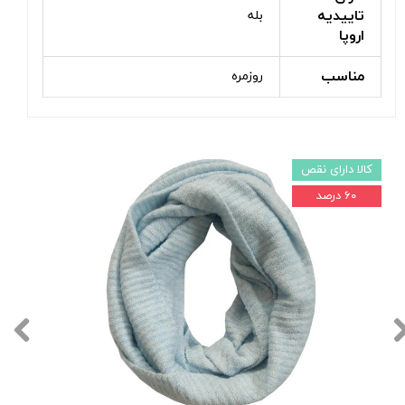
تاییدیه
بله
اروپا
مناسب
روزمره
کالا دارای نقص
۶۰ درصد