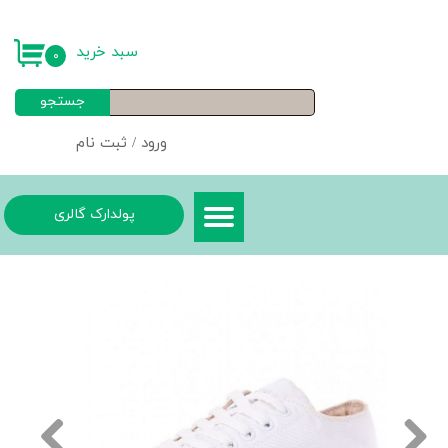
حساب کاربری من
سبد خرید
۰
تغییر گذر واژه
جستجو
سفارشات
ورود
/
ثبت نام
خروج از حساب کاربری
پولدارک گالری