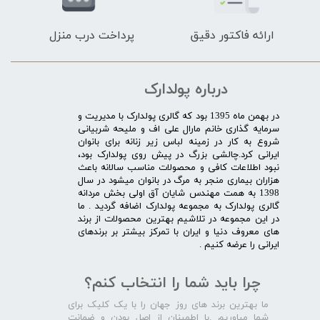
ارائه فاکتور دقیق
پرداخت درب منزل
درباره پولدارک
در بهمن ماه 1395 بود که گالری پولدارک با مدیریت و
سرمایه گذاری خانم مارال علی اف و ملیحه شربیانی
شروع به کار در زمینه لباس زیر زنانه برای بانوان
ایرانی کرد.چالشی بزرگ در پیش روی پولدارک بود،
نبود اطلاعات کافی و محصولات مناسب سالانه باعث
هزاران بیماری منجر به مرگ در بانوان میشود در سال
1398 به همت مهندس شایان آق اولی بخش مردانه
گالری پولدارک به مجموعه پولدارک اضافه گردید . ما
در این مجموعه در تلاشیم بهترین محصولات از برند
های معروف دنیا و ایران با تمرکز بیشتر بر برندهای
ایرانی را عرضه کنیم .​​​​​​​
چرا باید شما را انتخاب کنم؟
ما بهترین برند های روز جهان را با یک کلیک برای
شما میاوریم .با اطمینان از اصل بودن و ضمانت