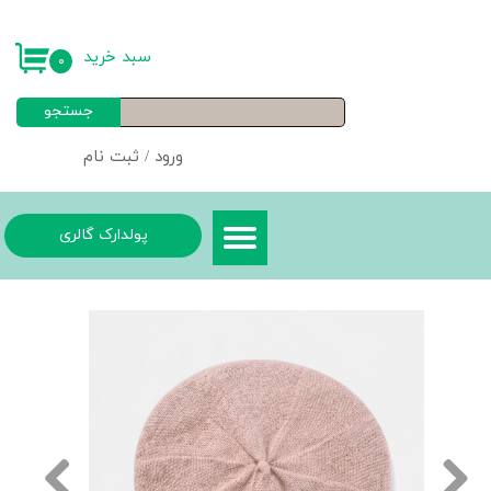
حساب کاربری من
سبد خرید
۰
تغییر گذر واژه
جستجو
سفارشات
ورود
/
ثبت نام
خروج از حساب کاربری
پولدارک گالری