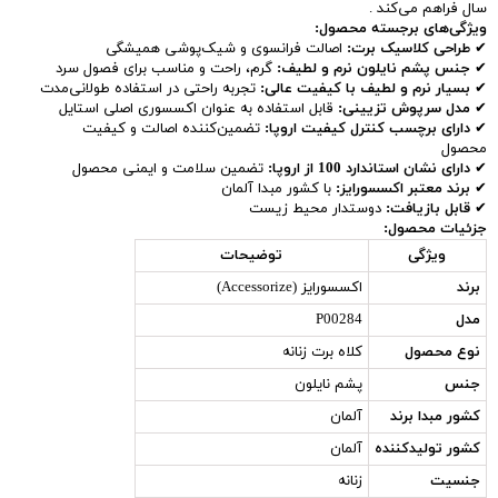
سال فراهم می‌کند .
ویژگی‌های برجسته محصول:
✔
طراحی کلاسیک برت:
اصالت فرانسوی و شیک‌پوشی همیشگی
✔
جنس پشم نایلون نرم و لطیف:
گرم، راحت و مناسب برای فصول سرد
✔
بسیار نرم و لطیف با کیفیت عالی:
تجربه راحتی در استفاده طولانی‌مدت
✔
مدل سرپوش تزیینی:
قابل استفاده به عنوان اکسسوری اصلی استایل
✔
دارای برچسب کنترل کیفیت اروپا:
تضمین‌کننده اصالت و کیفیت
محصول
✔
دارای نشان استاندارد 100 از اروپا:
تضمین سلامت و ایمنی محصول
✔
برند معتبر اکسسورایز:
با کشور مبدا آلمان
✔
قابل بازیافت:
دوستدار محیط زیست
جزئیات محصول:
ویژگی
توضیحات
برند
اکسسورایز (Accessorize)
مدل
P00284
نوع محصول
کلاه برت زنانه
جنس
پشم نایلون
کشور مبدا برند
آلمان
کشور تولیدکننده
آلمان
جنسیت
زنانه