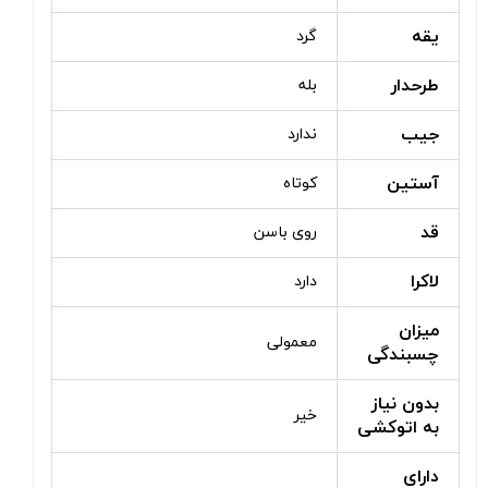
یقه
گرد
طرحدار
بله
جیب
ندارد
آستین
کوتاه
قد
روی باسن
لاکرا
دارد
میزان
معمولی
چسبندگی
بدون نیاز
خیر
به اتوکشی
دارای