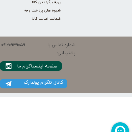
رویه برگرداندن کالا
شیوه های پرداخت وجه
ضمانت اصالت کالا
09120939059
شماره تماس با
پشتیبانی:
صفحه اینستاگرام ما
کانال تلگرام پولدارک