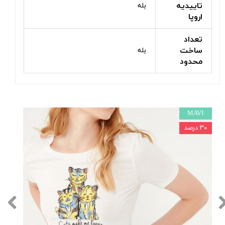
تاییدیه
بله
اروپا
تعداد
ساخت
بله
محدود
MAVI
۳۰ درصد