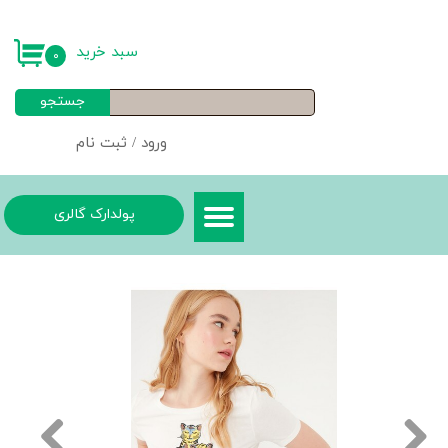
حساب کاربری من
سبد خرید
۰
تغییر گذر واژه
جستجو
سفارشات
ورود
/
ثبت نام
خروج از حساب کاربری
پولدارک گالری