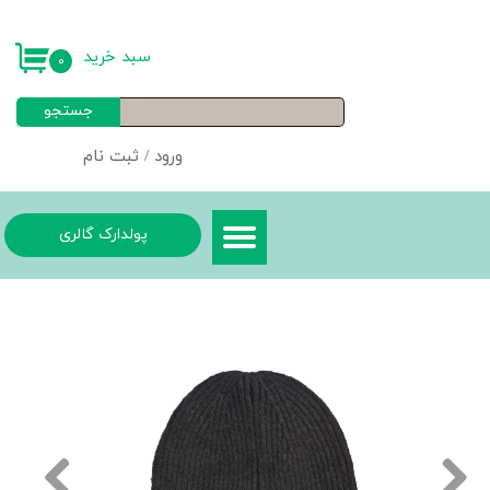
حساب کاربری من
سبد خرید
۰
تغییر گذر واژه
جستجو
سفارشات
ورود
/
ثبت نام
خروج از حساب کاربری
پولدارک گالری