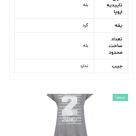
تاییدیه
بله
اروپا
یقه
گرد
تعداد
ساخت
بله
محدود
جیب
ندارد
اسمارا