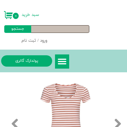
حساب کاربری من
سبد خرید
۰
تغییر گذر واژه
جستجو
سفارشات
ورود
/
ثبت نام
خروج از حساب کاربری
پولدارک گالری