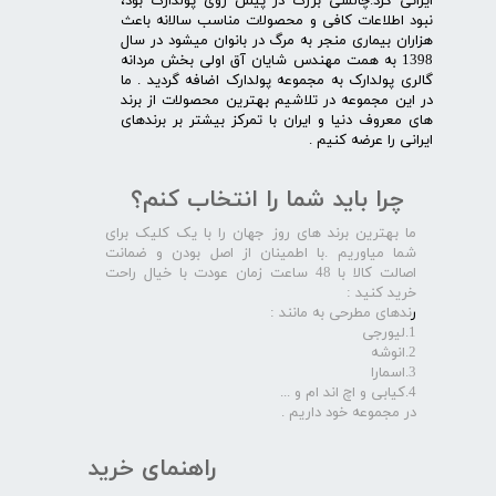
ایرانی کرد.چالشی بزرگ در پیش روی پولدارک بود،
نبود اطلاعات کافی و محصولات مناسب سالانه باعث
هزاران بیماری منجر به مرگ در بانوان میشود در سال
1398 به همت مهندس شایان آق اولی بخش مردانه
گالری پولدارک به مجموعه پولدارک اضافه گردید . ما
در این مجموعه در تلاشیم بهترین محصولات از برند
های معروف دنیا و ایران با تمرکز بیشتر بر برندهای
ایرانی را عرضه کنیم .​​​​​​​
چرا باید شما را انتخاب کنم؟
ما بهترین برند های روز جهان را با یک کلیک برای
شما میاوریم .با اطمینان از اصل بودن و ضمانت
اصالت کالا با 48 ساعت زمان عودت با خیال راحت
خرید کنید :
ر
ندهای مطرحی به مانند :
1.لیورجی
2.انوشه
3.اسمارا
4.کیابی و اچ اند ام و ...
در مجموعه خود داریم .​​​​​​​
راهنمای خرید