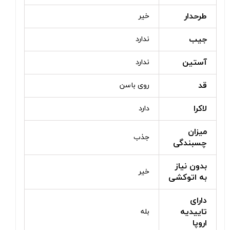
طرحدار
خیر
جیب
ندارد
آستین
ندارد
قد
روی باسن
لاکرا
دارد
میزان
جذب
چسبندگی
بدون نیاز
خیر
به اتوکشی
دارای
تاییدیه
بله
اروپا