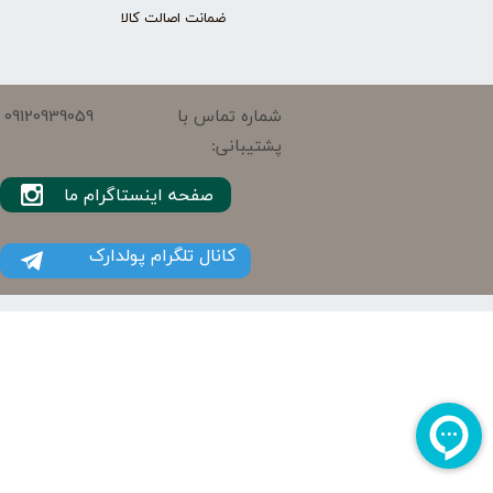
ضمانت اصالت کالا
09120939059
شماره تماس با
پشتیبانی:
صفحه اینستاگرام ما
کانال تلگرام پولدارک