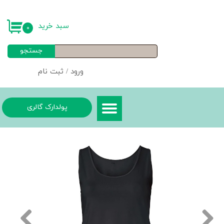
حساب کاربری من
سبد خرید
۰
تغییر گذر واژه
جستجو
سفارشات
ورود
/
ثبت نام
خروج از حساب کاربری
پولدارک گالری