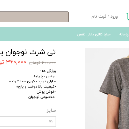
ورود
/
ثبت نام
حساب کاربری من
پزخانه
حراج کالای دارای نقص
تغییر گذر واژه
سفارشات
تی شرت نوجوان بر
خروج از حساب کاربری
۳۶۰,۰۰۰ تومان
۴۰۰,۰۰۰ تومان
ویژگی ها :
-جنس نخ پنبه
-دارای دو پد دکوری جدا شونده
-کیفیت بالا دوخت و پارچه
-خوش پوش
-مخصوص نوجوان
سایز
XS