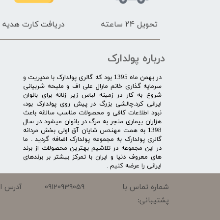
تحویل 24 ساعته
دریافت کارت هدیه
درباره پولدارک
در بهمن ماه 1395 بود که گالری پولدارک با مدیریت و
سرمایه گذاری خانم مارال علی اف و ملیحه شربیانی
شروع به کار در زمینه لباس زیر زنانه برای بانوان
ایرانی کرد.چالشی بزرگ در پیش روی پولدارک بود،
نبود اطلاعات کافی و محصولات مناسب سالانه باعث
هزاران بیماری منجر به مرگ در بانوان میشود در سال
1398 به همت مهندس شایان آق اولی بخش مردانه
گالری پولدارک به مجموعه پولدارک اضافه گردید . ما
در این مجموعه در تلاشیم بهترین محصولات از برند
های معروف دنیا و ایران با تمرکز بیشتر بر برندهای
ایرانی را عرضه کنیم .​​​​​​​
09120939059
شماره تماس با
آدرس ای
پشتیبانی: