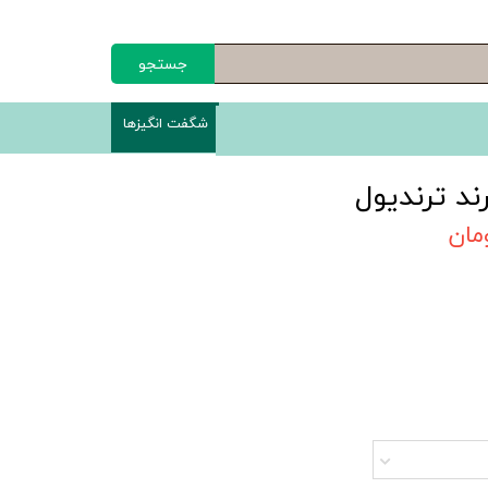
جستجو
شگفت انگیزها
ند ترندیول