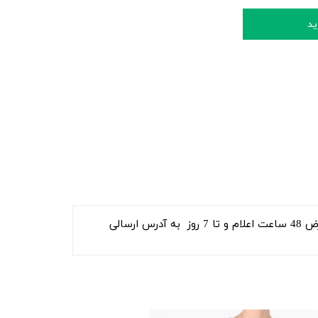
ید
تمامی اقلام به جز لباس زیر و جوراب شلواری در صورت سلیقه و مشکل در دوخت و پارچه و سایز ... قابل استرداد بوده و در عرض 48 ساعت اعلام و تا 7 روز به آدرس ارسالی