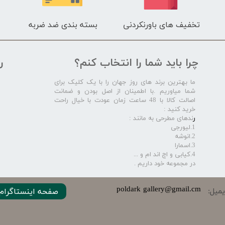
تخفیف های باورنکردنی
بسته بندی ضد ضربه
چرا باید شما را انتخاب کنم؟
ر
ما بهترین برند های روز جهان را با یک کلیک برای
شما میاوریم .با اطمینان از اصل بودن و ضمانت
اصالت کالا با 48 ساعت زمان عودت با خیال راحت
خرید کنید :
ر
ندهای مطرحی به مانند :
1.لیورجی
2.انوشه
3.اسمارا
4.کیابی و اچ اند ام و ...
در مجموعه خود داریم .​​​​​​​
​​​poldark gallery@gmail.cm
میل:
صفحه اینستاگرام 