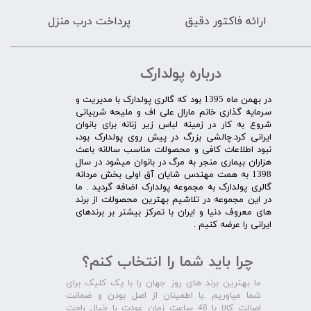
ارائه فاکتور دقیق
پرداخت درب منزل
درباره پولدارک
در بهمن ماه 1395 بود که گالری پولدارک با مدیریت و
سرمایه گذاری خانم مارال علی اف و ملیحه شربیانی
شروع به کار در زمینه لباس زیر زنانه برای بانوان
ایرانی کرد.چالشی بزرگ در پیش روی پولدارک بود،
نبود اطلاعات کافی و محصولات مناسب سالانه باعث
هزاران بیماری منجر به مرگ در بانوان میشود در سال
1398 به همت مهندس شایان آق اولی بخش مردانه
گالری پولدارک به مجموعه پولدارک اضافه گردید . ما
در این مجموعه در تلاشیم بهترین محصولات از برند
های معروف دنیا و ایران با تمرکز بیشتر بر برندهای
ایرانی را عرضه کنیم .​​​​​​​
چرا باید شما را انتخاب کنم؟
ما بهترین برند های روز جهان را با یک کلیک برای
شما میاوریم .با اطمینان از اصل بودن و ضمانت
اصالت کالا با 48 ساعت زمان عودت با خیال راحت