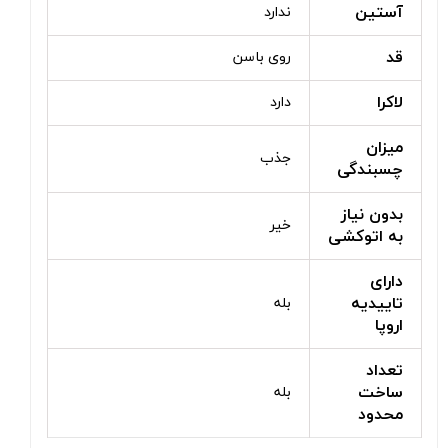
آستین
ندارد
قد
روی باسن
لاکرا
دارد
میزان
جذب
چسبندگی
بدون نیاز
خیر
به اتوکشی
دارای
تاییدیه
بله
اروپا
تعداد
ساخت
بله
محدود