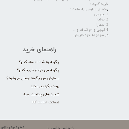
خرید کنید :
ر
ندهای مطرحی به مانند :
1.لیورجی
2.انوشه
3.اسمارا
4.کیابی و اچ اند ام و ...
در مجموعه خود داریم .​​​​​​​
راهنمای خرید
چگونه به شما اعتماد کنم؟
چگونه می توانم خرید کنم؟
سفارش من چگونه ارسال می‌شود؟
رویه برگرداندن کالا
شیوه های پرداخت وجه
ضمانت اصالت کالا
09120939059
شماره تماس با