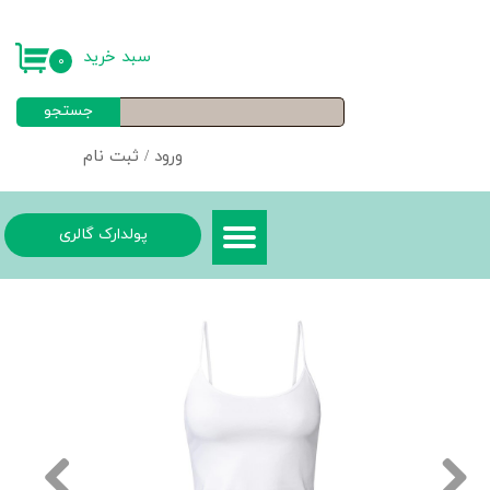
حساب کاربری من
سبد خرید
۰
تغییر گذر واژه
جستجو
سفارشات
ورود
/
ثبت نام
خروج از حساب کاربری
پولدارک گالری