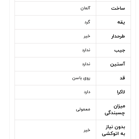
ساخت
آلمان
یقه
گرد
طرحدار
خیر
جیب
ندارد
آستین
ندارد
قد
روی باسن
لاکرا
دارد
میزان
معمولی
چسبندگی
بدون نیاز
خیر
به اتوکشی