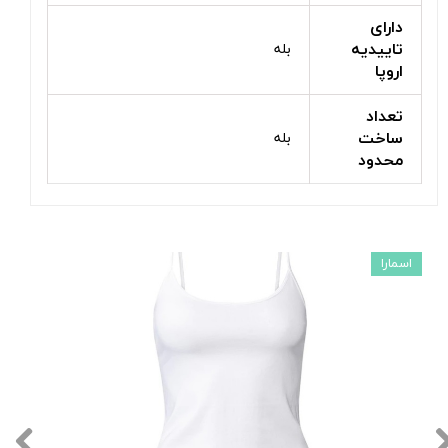
دارای
تاییدیه
بله
اروپا
تعداد
ساخت
بله
محدود
اسمارا