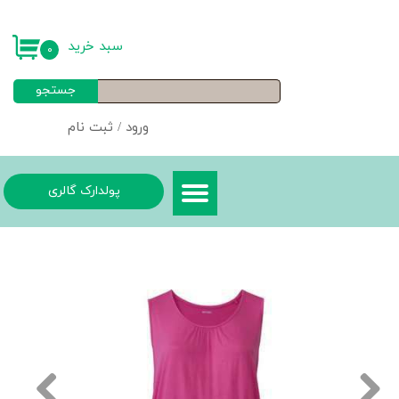
حساب کاربری من
سبد خرید
۰
تغییر گذر واژه
جستجو
سفارشات
ورود
/
ثبت نام
خروج از حساب کاربری
پولدارک گالری