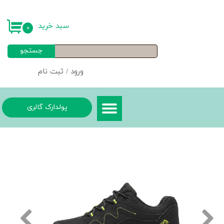
حساب کاربری من
سبد خرید
۰
تغییر گذر واژه
جستجو
سفارشات
ورود
/
ثبت نام
خروج از حساب کاربری
پولدارک گالری