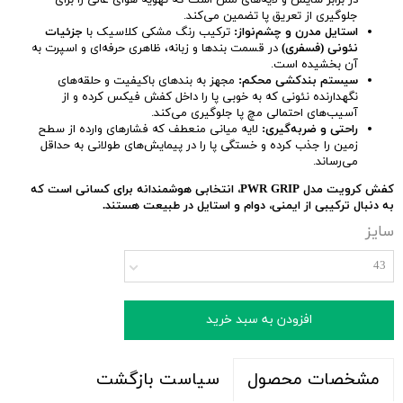
در برابر سایش و لایه‌های مش است که تهویه هوای عالی را برای
جلوگیری از تعریق پا تضمین می‌کند.
استایل مدرن و چشم‌نواز:
ترکیب رنگ مشکی کلاسیک با
جزئیات
نئونی (فسفری)
در قسمت بندها و زبانه، ظاهری حرفه‌ای و اسپرت به
آن بخشیده است.
سیستم بندکشی محکم:
مجهز به بندهای باکیفیت و حلقه‌های
نگهدارنده نئونی که به خوبی پا را داخل کفش فیکس کرده و از
آسیب‌های احتمالی مچ پا جلوگیری می‌کند.
راحتی و ضربه‌گیری:
لایه میانی منعطف که فشارهای وارده از سطح
زمین را جذب کرده و خستگی پا را در پیمایش‌های طولانی به حداقل
می‌رساند.
کفش کرویت مدل PWR GRIP، انتخابی هوشمندانه برای کسانی است که
به دنبال ترکیبی از ایمنی، دوام و استایل در طبیعت هستند.
سایز
43
افزودن به سبد خرید
سیاست بازگشت
مشخصات محصول