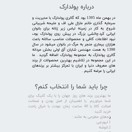
درباره پولدارک
در بهمن ماه 1395 بود که گالری پولدارک با مدیریت و
سرمایه گذاری خانم مارال علی اف و ملیحه شربیانی
شروع به کار در زمینه لباس زیر زنانه برای بانوان
ایرانی کرد.چالشی بزرگ در پیش روی پولدارک بود،
نبود اطلاعات کافی و محصولات مناسب سالانه باعث
هزاران بیماری منجر به مرگ در بانوان میشود در سال
1398 به همت مهندس شایان آق اولی بخش مردانه
گالری پولدارک به مجموعه پولدارک اضافه گردید . ما
در این مجموعه در تلاشیم بهترین محصولات از برند
های معروف دنیا و ایران با تمرکز بیشتر بر برندهای
ایرانی را عرضه کنیم .​​​​​​​
چرا باید شما را انتخاب کنم؟
ما بهترین برند های روز جهان را با یک کلیک برای
شما میاوریم .با اطمینان از اصل بودن و ضمانت
اصالت کالا با 48 ساعت زمان عودت با خیال راحت
خرید کنید :
ر
ندهای مطرحی به مانند :
1.لیورجی
2.انوشه