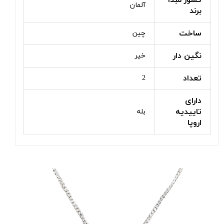
کشور مبدا
آلمان
برند
ساخت
چین
نگین دار
خیر
تعداد
2
دارای
تاییدیه
بله
اروپا