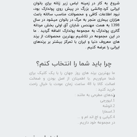
شروع به کار در زمینه لباس زیر زنانه برای بانوان
ایرانی کرد.چالشی بزرگ در پیش روی پولدارک بود،
نبود اطلاعات کافی و محصولات مناسب سالانه باعث
هزاران بیماری منجر به مرگ در بانوان میشود در سال
1398 به همت مهندس شایان آق اولی بخش مردانه
گالری پولدارک به مجموعه پولدارک اضافه گردید . ما
در این مجموعه در تلاشیم بهترین محصولات از برند
های معروف دنیا و ایران با تمرکز بیشتر بر برندهای
ایرانی را عرضه کنیم .​​​​​​​
چرا باید شما را انتخاب کنم؟
ما بهترین برند های روز جهان را با یک کلیک برای
شما میاوریم .با اطمینان از اصل بودن و ضمانت
اصالت کالا با 48 ساعت زمان عودت با خیال راحت
خرید کنید :
ر
ندهای مطرحی به مانند :
1.لیورجی
2.انوشه
3.اسمارا
4.کیابی و اچ اند ام و ...
در مجموعه خود داریم .​​​​​​​