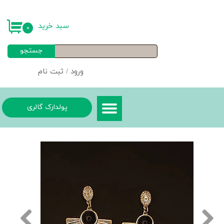
حساب کاربری من
سبد خرید
۰
تغییر گذر واژه
جستجو
سفارشات
ورود
/
ثبت نام
خروج از حساب کاربری
پولدارک گالری