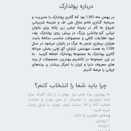
درباره پولدارک
در بهمن ماه 1395 بود که گالری پولدارک با مدیریت و
سرمایه گذاری خانم مارال علی اف و ملیحه شربیانی
شروع به کار در زمینه لباس زیر زنانه برای بانوان
ایرانی کرد.چالشی بزرگ در پیش روی پولدارک بود،
نبود اطلاعات کافی و محصولات مناسب سالانه باعث
هزاران بیماری منجر به مرگ در بانوان میشود در سال
1398 به همت مهندس شایان آق اولی بخش مردانه
گالری پولدارک به مجموعه پولدارک اضافه گردید . ما
در این مجموعه در تلاشیم بهترین محصولات از برند
های معروف دنیا و ایران با تمرکز بیشتر بر برندهای
ایرانی را عرضه کنیم .​​​​​​​
چرا باید شما را انتخاب کنم؟
ما بهترین برند های روز جهان را با یک کلیک برای
شما میاوریم .با اطمینان از اصل بودن و ضمانت
اصالت کالا با 48 ساعت زمان عودت با خیال راحت
خرید کنید :
ر
ندهای مطرحی به مانند :
1.لیورجی
2.انوشه