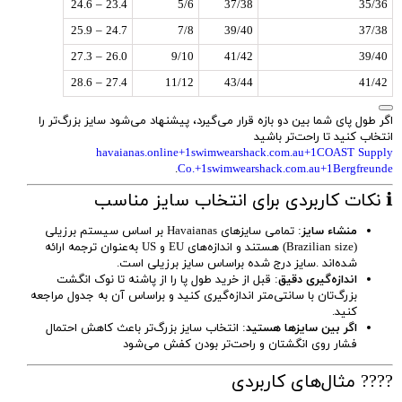
23.4 – 24.6
5/6
37/38
35/36
24.7 – 25.9
7/8
39/40
37/38
26.0 – 27.3
9/10
41/42
39/40
27.4 – 28.6
11/12
43/44
41/42
اگر طول پای شما بین دو بازه قرار می‌گیرد، پیشنهاد می‌شود سایز بزرگ‌تر را
انتخاب کنید تا راحت‌تر باشید
havaianas.online+1swimwearshack.com.au+1
COAST Supply
.
Co.+1swimwearshack.com.au+1
Bergfreunde
ℹ️ نکات کاربردی برای انتخاب سایز مناسب
منشاء سایز
: تمامی سایزهای Havaianas بر اساس سیستم برزیلی
(Brazilian size) هستند و اندازه‌های EU و US به‌عنوان ترجمه ارائه
شده‌اند .سایز درج شده براساس سایز برزیلی است.
اندازه‌گیری دقیق
: قبل از خرید طول پا را از پاشنه تا نوک انگشت
بزرگ‌تان با سانتی‌متر اندازه‌گیری کنید و براساس آن به جدول مراجعه
کنید.
اگر بین سایزها هستید
: انتخاب سایز بزرگ‌تر باعث کاهش احتمال
فشار روی انگشتان و راحت‌تر بودن کفش می‌شود
???? مثال‌های کاربردی