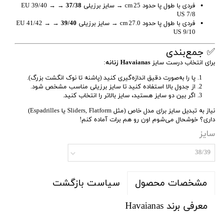
فردی با طول پا حدود 25 cm → سایز برزیلی
37/38
→ EU 39/40 →
US 7/8
فردی با طول پا حدود 27.0 cm → سایز برزیلی
39/40
→ EU 41/42 →
US 9/10
✅ جمع‌بندی
برای انتخاب درست سایز
Havaianas زنانه
:
پا را به‌صورت دقیق اندازه‌گیری کنید (پاشنه تا نوک انگشت بزرگ).
از جدول بالا استفاده کنید تا سایز برزیلی مناسب مشخص شود.
اگر بین دو سایز هستید، سایز بالاتر را انتخاب کنید.
نیاز به تبدیل سایز برای مدل خاص (مثل Sliders, Flatform یا Espadrilles)
داری؟ خوشحال می‌شوم اون رو هم برات آماده کنم!
سایز
38/39
سیاست بازگشت
مشخصات محصول
معرفی برند Havaianas