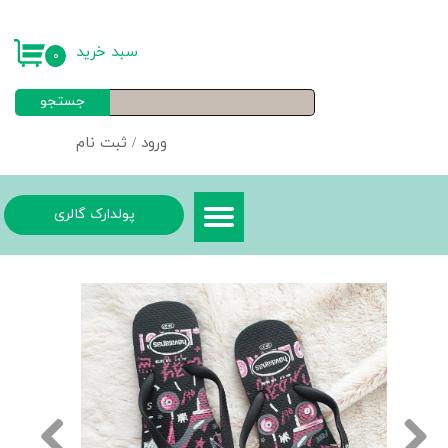
حساب کاربری من
سبد خرید
۰
تغییر گذر واژه
جستجو
سفارشات
ورود
/
ثبت نام
خروج از حساب کاربری
پولدارک گالری