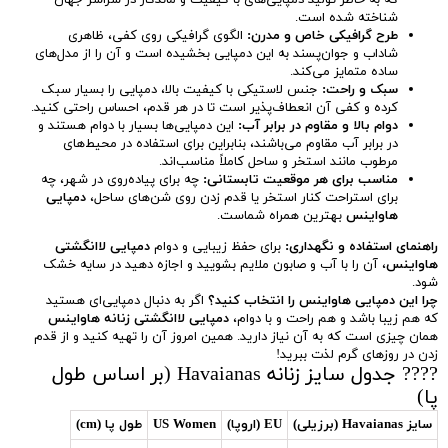
که به خاطر تولید دمپایی‌های با کیفیت و ماندگار در سراسر جهان
شناخته شده است.
طرح گرافیکی خاص و مدرن:
الگوی گرافیکی روی کفی، ظاهری
شاداب و جوان‌پسند به این دمپایی بخشیده است و آن را از مدل‌های
ساده متمایز می‌کند.
سبک و راحت:
جنس لاستیکی با کیفیت بالا، دمپایی را بسیار سبک
کرده و کفی آن انعطاف‌پذیر است تا در هر قدم، احساس راحتی کنید.
دوام بالا و مقاوم در برابر آب:
این دمپایی‌ها بسیار با دوام هستند و
در برابر آب مقاوم می‌باشند، بنابراین برای استفاده در محیط‌های
مرطوب مانند استخر و ساحل کاملاً مناسب‌اند.
مناسب برای هر موقعیت تابستانی:
چه برای پیاده‌روی در شهر، چه
برای استراحت کنار استخر یا قدم زدن روی شن‌های ساحل،
دمپایی
هاواینس
بهترین همراه شماست.
راهنمای استفاده و نگهداری:
برای حفظ زیبایی و دوام
دمپایی لاانگشتی
هاواینس
، آن را با آب و صابون ملایم بشویید و اجازه دهید در سایه خشک
شود.
چرا این دمپایی هاواینس را انتخاب کنید؟
اگر به دنبال دمپایی‌ای هستید
که هم زیبا باشد و هم راحت و با دوام،
دمپایی لاانگشتی زنانه هاواینس
همان چیزی است که به آن نیاز دارید. همین امروز آن را تهیه کنید و از قدم
زدن در روزهای گرم لذت ببرید!
???? جدول سایز زنانه Havaianas (بر اساس طول
پا)
سایز Havaianas (برزیلی)
EU (اروپا)
US Women
طول پا (cm)