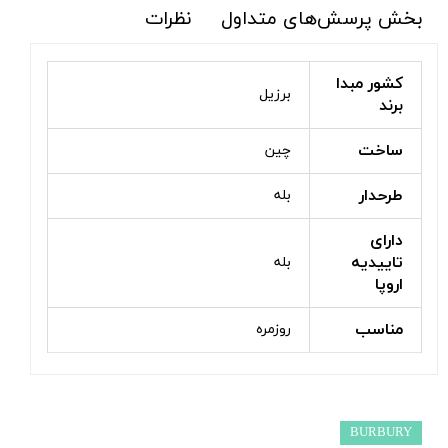
بخش پرسش‌های متداول
نظرات
کشور مبدا
برزیل
برند
ساخت
چین
طرحدار
بله
دارای
تاییدیه
بله
اروپا
مناسب
روزمره
BURBURY