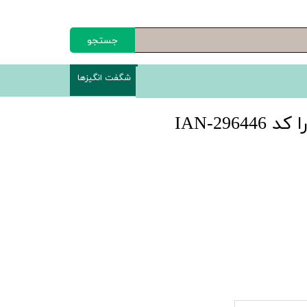
جستجو
شگفت انگیزها
IAN-296