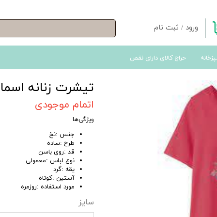
ورود
/
ثبت نام
حساب کاربری من
پزخانه
حراج کالای دارای نقص
تغییر گذر واژه
سفارشات
تیشرت زنانه اسمارا کد 446
خروج از حساب کاربری
اتمام موجودی
ویژگی‌ها
جنس :نخ
طرح :ساده
قد :روی باسن
نوع لباس :معمولی
یقه :گرد
آستین :کوتاه
مورد استفاده :روزمره
سایز