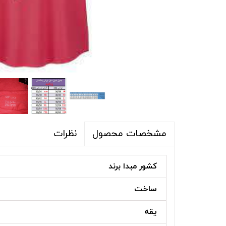
شلوار و شلوارک
اکسسوری
اکسسوری
کیف
لباس گرم
کفش زنانه
نظرات
مشخصات محصول
کشور مبدا برند
ساخت
یقه