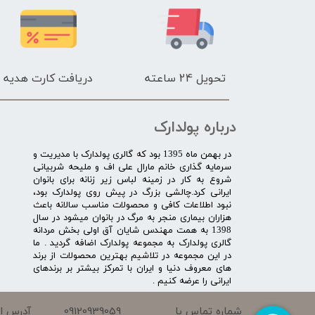
تحویل 24 ساعته
دریافت کارت هدیه
درباره پولدارک
در بهمن ماه 1395 بود که گالری پولدارک با مدیریت و
سرمایه گذاری خانم مارال علی اف و ملیحه شربیانی
شروع به کار در زمینه لباس زیر زنانه برای بانوان
ایرانی کرد.چالشی بزرگ در پیش روی پولدارک بود،
نبود اطلاعات کافی و محصولات مناسب سالانه باعث
هزاران بیماری منجر به مرگ در بانوان میشود در سال
1398 به همت مهندس شایان آق اولی بخش مردانه
گالری پولدارک به مجموعه پولدارک اضافه گردید . ما
در این مجموعه در تلاشیم بهترین محصولات از برند
های معروف دنیا و ایران با تمرکز بیشتر بر برندهای
ایرانی را عرضه کنیم .​​​​​​​
09120939059
شماره تماس با
آدرس ای