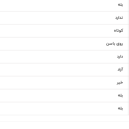
بله
ندارد
کوتاه
روی باسن
دارد
آراد
خیر
بله
بله