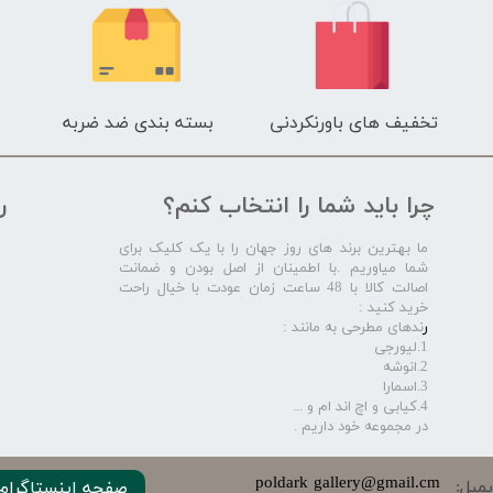
تخفیف های باورنکردنی
بسته بندی ضد ضربه
چرا باید شما را انتخاب کنم؟
ر
ما بهترین برند های روز جهان را با یک کلیک برای
شما میاوریم .با اطمینان از اصل بودن و ضمانت
اصالت کالا با 48 ساعت زمان عودت با خیال راحت
خرید کنید :
ر
ندهای مطرحی به مانند :
1.لیورجی
2.انوشه
3.اسمارا
4.کیابی و اچ اند ام و ...
در مجموعه خود داریم .​​​​​​​
​​​poldark gallery@gmail.cm
میل:
صفحه اینستاگرام 