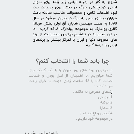
شروع به کار در زمینه لباس زیر زنانه برای بانوان
ایرانی کرد.چالشی بزرگ در پیش روی پولدارک بود،
نبود اطلاعات کافی و محصولات مناسب سالانه باعث
هزاران بیماری منجر به مرگ در بانوان میشود در سال
1398 به همت مهندس شایان آق اولی بخش مردانه
گالری پولدارک به مجموعه پولدارک اضافه گردید . ما
در این مجموعه در تلاشیم بهترین محصولات از برند
های معروف دنیا و ایران با تمرکز بیشتر بر برندهای
ایرانی را عرضه کنیم .​​​​​​​
چرا باید شما را انتخاب کنم؟
ما بهترین برند های روز جهان را با یک کلیک برای
شما میاوریم .با اطمینان از اصل بودن و ضمانت
اصالت کالا با 48 ساعت زمان عودت با خیال راحت
خرید کنید :
ر
ندهای مطرحی به مانند :
1.لیورجی
2.انوشه
3.اسمارا
4.کیابی و اچ اند ام و ...
در مجموعه خود داریم .​​​​​​​