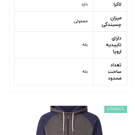
لاکرا
دارد
میزان
معمولی
چسبندگی
دارای
تاییدیه
بله
اروپا
تعداد
ساخت
بله
محدود
LIVERGY