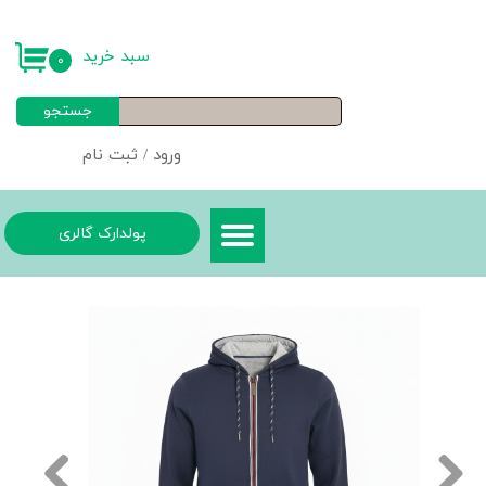
حساب کاربری من
سبد خرید
۰
تغییر گذر واژه
جستجو
سفارشات
ورود
/
ثبت نام
خروج از حساب کاربری
پولدارک گالری