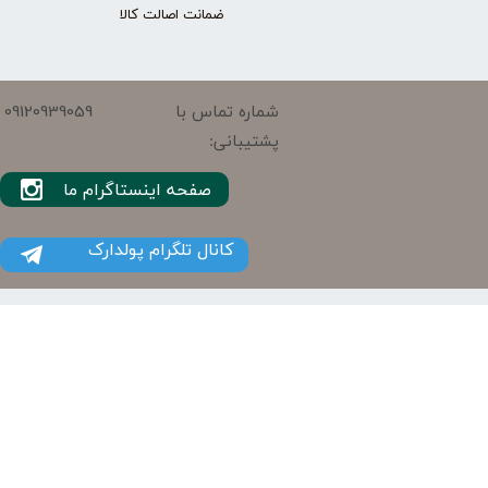
ضمانت اصالت کالا
09120939059
شماره تماس با
پشتیبانی:
صفحه اینستاگرام ما
کانال تلگرام پولدارک