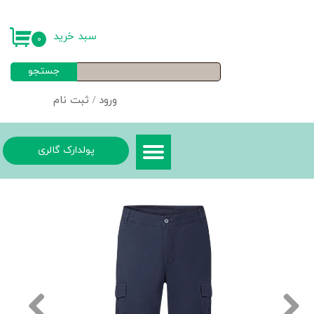
حساب کاربری من
سبد خرید
۰
تغییر گذر واژه
جستجو
سفارشات
ورود
/
ثبت نام
خروج از حساب کاربری
پولدارک گالری