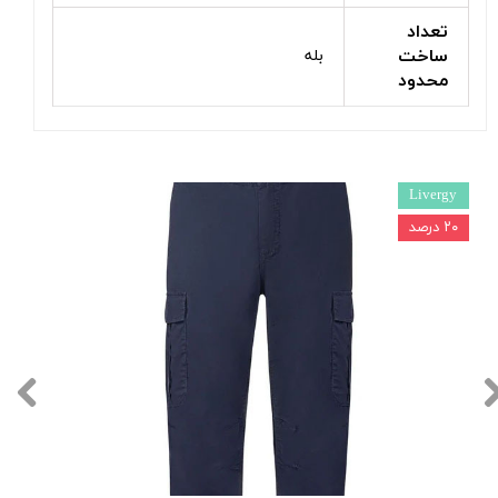
تعداد
ساخت
بله
محدود
Livergy
۲۰ درصد