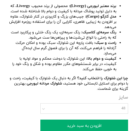
برند معتبر لیورجی (Livergy):
محصولی از برند محبوب
Livergy
، که
به دلیل تولید پوشاک مردانه با کیفیت و دوام بالا شناخته شده است.
مدل کارگو (Cargo):
جیب‌های بزرگ و کاربردی در کنار شلوارک، علاوه
بر افزودن به زیبایی ظاهری، کارایی آن را برای استفاده روزمره افزایش
می‌دهد.
رنگ سرمه‌ای کلاسیک:
رنگ سرمه‌ای، یک رنگ خنثی و پرکاربرد است
که به راحتی با انواع تی‌شرت‌ها و پیراهن‌ها ست می‌شود.
راحت و سبک:
بافت پارچه این شلوارک سبک بوده و امکان حرکت
آزادانه را فراهم می‌کند، که آن را برای فصول گرم سال ایده‌آل
می‌سازد.
کیفیت و دوام بالا:
این شلوارک با دوخت محکم و مواد اولیه با
کیفیت، در برابر شستشوهای مکرر مقاوم بوده و شکل و رنگ خود را
به خوبی حفظ می‌کند.
چرا این شلوارک را انتخاب کنید؟
اگر به دنبال یک شلوارک با کیفیت، راحت و
با دوام برای استایل تابستانی خود هستید،
شلوارک مردانه لیورجی
بهترین
گزینه برای شماست.
سایز
48
افزودن به سبد خرید