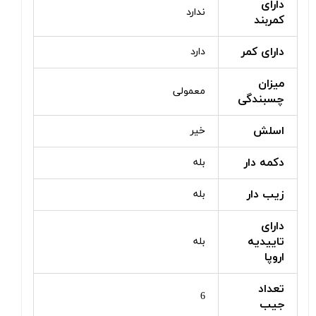
دارای
ندارد
کمربند
دارای کمر
دارد
میزان
معمولی
چسبندگی
اسلش
خیر
دکمه دار
بله
زیب دار
بله
دارای
تاییدیه
بله
اروپا
تعداد
6
جیب