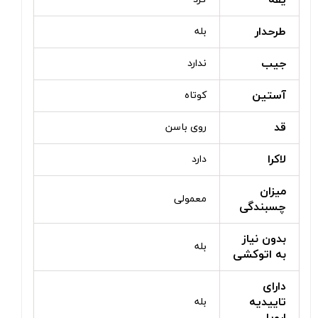
یقه
طرحدار
بله
جیب
ندارد
آستین
کوتاه
قد
روی باسن
لاکرا
دارد
میزان
معمولی
چسبندگی
بدون نیاز
بله
به اتوکشی
دارای
تاییدیه
بله