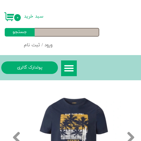
حساب کاربری من
سبد خرید
۰
تغییر گذر واژه
جستجو
سفارشات
ورود
/
ثبت نام
خروج از حساب کاربری
پولدارک گالری