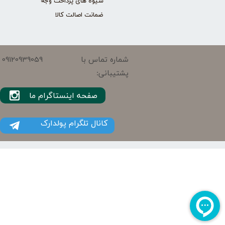
شیوه های پرداخت وجه
ضمانت اصالت کالا
09120939059
شماره تماس با
پشتیبانی:
صفحه اینستاگرام ما
کانال تلگرام پولدارک