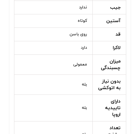
جیب
ندارد
آستین
کوتاه
قد
روی باسن
لاکرا
دارد
میزان
معمولی
چسبندگی
بدون نیاز
بله
به اتوکشی
دارای
تاییدیه
بله
اروپا
تعداد