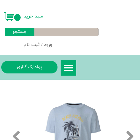
حساب کاربری من
سبد خرید
۰
تغییر گذر واژه
جستجو
سفارشات
ورود
/
ثبت نام
خروج از حساب کاربری
پولدارک گالری