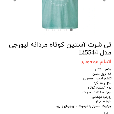
تی شرت آستین کوتاه مردانه لیورجی
مدل Li5544
اتمام موجودی
جنس کتان
قد روی باسن
تنخور لباس معمولی
مدل یقه گرد
نوع آستین کوتاه
مورد استفاده اسپرت
روزمره مهمانی
طرح طرح‌دار
جزئیات بسیار با کیفیت ، اورجینال و زیبا
سایز