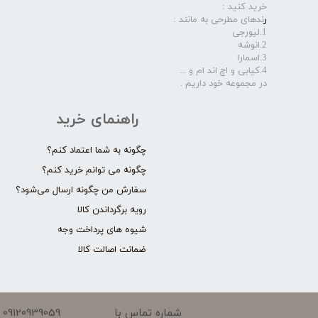
خرید کنید :
ر
ندهای مطرحی به مانند :
1.لیورجی
2.انوشه
3.اسمارا
4.کیابی و اچ اند ام و ...
در مجموعه خود داریم .​​​​​​​
راهنمای خرید
چگونه به شما اعتماد کنم؟
چگونه می توانم خرید کنم؟
سفارش من چگونه ارسال می‌شود؟
رویه برگرداندن کالا
شیوه های پرداخت وجه
ضمانت اصالت کالا
09120939059
شماره تماس با