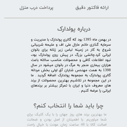
ارائه فاکتور دقیق
پرداخت درب منزل
درباره پولدارک
در بهمن ماه 1395 بود که گالری پولدارک با مدیریت و
سرمایه گذاری خانم مارال علی اف و ملیحه شربیانی
شروع به کار در زمینه لباس زیر زنانه برای بانوان
ایرانی کرد.چالشی بزرگ در پیش روی پولدارک بود،
نبود اطلاعات کافی و محصولات مناسب سالانه باعث
هزاران بیماری منجر به مرگ در بانوان میشود در سال
1398 به همت مهندس شایان آق اولی بخش مردانه
گالری پولدارک به مجموعه پولدارک اضافه گردید . ما
در این مجموعه در تلاشیم بهترین محصولات از برند
های معروف دنیا و ایران با تمرکز بیشتر بر برندهای
ایرانی را عرضه کنیم .​​​​​​​
چرا باید شما را انتخاب کنم؟
ما بهترین برند های روز جهان را با یک کلیک برای
شما میاوریم .با اطمینان از اصل بودن و ضمانت
اصالت کالا با 48 ساعت زمان عودت با خیال راحت