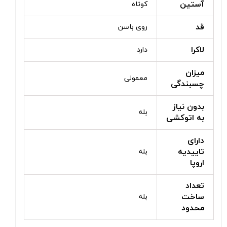
آستین
کوتاه
قد
روی باسن
لاکرا
دارد
میزان
معمولی
چسبندگی
بدون نیاز
بله
به اتوکشی
دارای
تاییدیه
بله
اروپا
تعداد
ساخت
بله
محدود