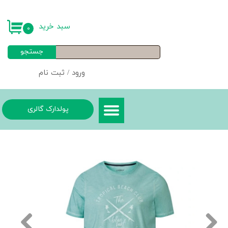
حساب کاربری من
سبد خرید
۰
تغییر گذر واژه
جستجو
سفارشات
ورود
/
ثبت نام
خروج از حساب کاربری
پولدارک گالری