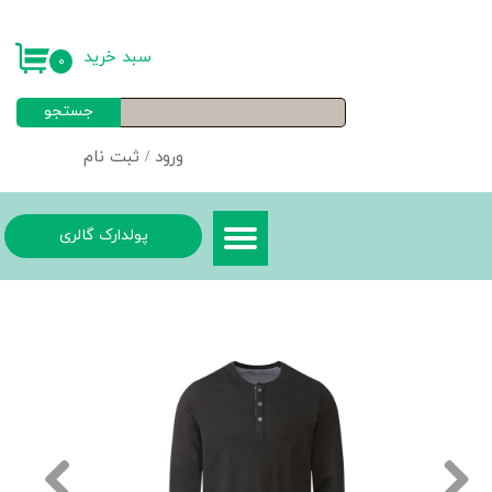
حساب کاربری من
سبد خرید
۰
تغییر گذر واژه
جستجو
سفارشات
ورود
/
ثبت نام
خروج از حساب کاربری
پولدارک گالری