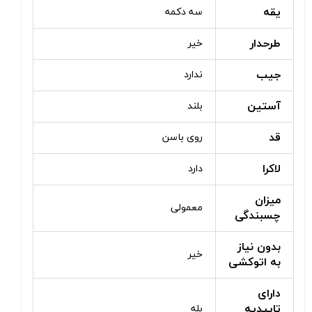
یقه
سه دکمه
طرحدار
خیر
جیب
ندارد
آستین
بلند
قد
روی باسن
لاکرا
دارد
میزان
معمولی
چسبندگی
بدون نیاز
خیر
به اتوکشی
دارای
تاییدیه
بله