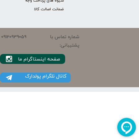
شیوه های پرداخت وجه
ضمانت اصالت کالا
09120939059
شماره تماس با
پشتیبانی:
صفحه اینستاگرام ما
کانال تلگرام پولدارک