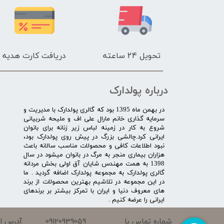
تحویل 24 ساعته
دریافت کارت هدیه
درباره پولدارک
در بهمن ماه 1395 بود که گالری پولدارک با مدیریت و
سرمایه گذاری خانم مارال علی اف و ملیحه شربیانی
شروع به کار در زمینه لباس زیر زنانه برای بانوان
ایرانی کرد.چالشی بزرگ در پیش روی پولدارک بود،
نبود اطلاعات کافی و محصولات مناسب سالانه باعث
هزاران بیماری منجر به مرگ در بانوان میشود در سال
1398 به همت مهندس شایان آق اولی بخش مردانه
گالری پولدارک به مجموعه پولدارک اضافه گردید . ما
در این مجموعه در تلاشیم بهترین محصولات از برند
های معروف دنیا و ایران با تمرکز بیشتر بر برندهای
ایرانی را عرضه کنیم .​​​​​​​
09120939059
شماره تماس با
آدرس ای