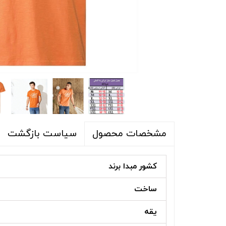
شلوار و شلوارک
اکسسوری
اکسسوری
کیف
لباس گرم
کفش زنانه
سیاست بازگشت
مشخصات محصول
کشور مبدا برند
ساخت
یقه