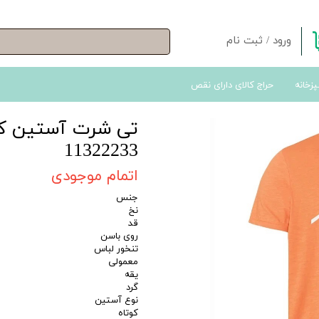
ورود
/
ثبت نام
حساب کاربری من
پزخانه
حراج کالای دارای نقص
تغییر گذر واژه
سفارشات
تی شرت آستین کوت
خروج از حساب کاربری
11322233
اتمام موجودی
جنس
نخ
قد
روی باسن
تنخور لباس
معمولی
یقه
گرد
نوع آستین
کوتاه