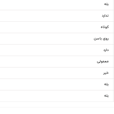
بله
ندارد
کوتاه
روی باسن
دارد
معمولی
خیر
بله
بله