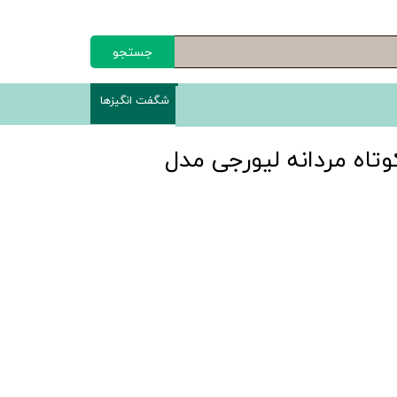
جستجو
شگفت انگیزها
اه مردانه لیورجی مدل