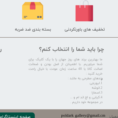
تخفیف های باورنکردنی
بسته بندی ضد ضربه
چرا باید شما را انتخاب کنم؟
ر
ما بهترین برند های روز جهان را با یک کلیک برای
شما میاوریم .با اطمینان از اصل بودن و ضمانت
اصالت کالا با 48 ساعت زمان عودت با خیال راحت
خرید کنید :
ر
ندهای مطرحی به مانند :
1.لیورجی
2.انوشه
3.اسمارا
4.کیابی و اچ اند ام و ...
در مجموعه خود داریم .​​​​​​​
​​​poldark gallery@gmail.cm
میل:
صفحه اینستاگرام 