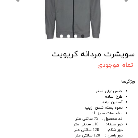
سویشرت مردانه کریویت
اتمام موجودی
ویژگی‌ها
جنس :پلی استر
طرح :ساده
آستین :بلند
نحوه بسته شدن :زیپ
مشخصات سایز L :
قد محصول : 75 سانتی متر
دور سینه: 110 سانتی متر
دور شکم: 120 سانتی متر
دور باسن : 120 سانتی متر