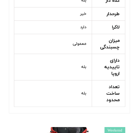
کلاه دار
بله
طرحدار
خیر
لاکرا
دارد
میزان
معمولی
چسبندگی
دارای
تاییدیه
بله
اروپا
تعداد
ساخت
بله
محدود
Weekend