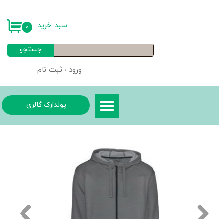
حساب کاربری من
سبد خرید
۰
تغییر گذر واژه
جستجو
سفارشات
ورود
/
ثبت نام
خروج از حساب کاربری
پولدارک گالری