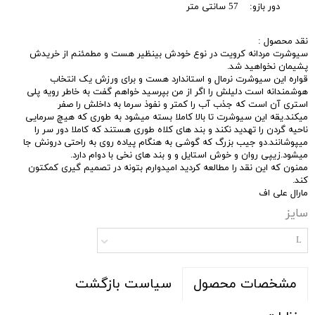
دور بازو: 57 سانتی متر
نقد محصول :
سیوشرت مردانه کرویت در نوع خودش بینظیر هست و مطمئنم از خریدش
پشیمان نخواهید شد.
قواره این سیوشرت نرمال و استاندارد هست و برای ورزش یک انتخاب
هوشمندانه است دلیلش را اگر از من بپرسید خواهم گفت به خاطر رویه پلی
استری آن است که جذب آب را کمتر و نفوذ سرما به داخلش را صفر
میکند.یقه این سیوشرت تا بالا کاملا بسته میشود به طوری که هیچ سرمایی
ناحیه گردن را تهدید نکند و بند های کلاه طوری هستند که کاملا دور سر را
میپوشانند.دو جیب بزرگ که گوشی به هنگام پیاده روی به راحتی درونش جا
میشود.زیپی روان و خوش استایل و و بند های نخی با دوام دارد.
ممنون که این نقد را مطالعه کردید امیدوارم بتونه در تصمیم گیری کمکتون
کند.
مارال علی اف
سایز
L
سیاست بازگشت
مشخصات محصول