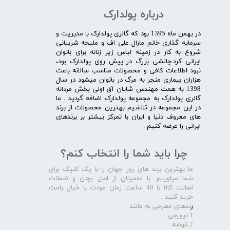
درباره پولدارک
در بهمن ماه 1395 بود که گالری پولدارک با مدیریت و
سرمایه گذاری خانم مارال علی اف و ملیحه شربیانی
شروع به کار در زمینه لباس زیر زنانه برای بانوان
ایرانی کرد.چالشی بزرگ در پیش روی پولدارک بود،
نبود اطلاعات کافی و محصولات مناسب سالانه باعث
هزاران بیماری منجر به مرگ در بانوان میشود در سال
1398 به همت مهندس شایان آق اولی بخش مردانه
گالری پولدارک به مجموعه پولدارک اضافه گردید . ما
در این مجموعه در تلاشیم بهترین محصولات از برند
های معروف دنیا و ایران با تمرکز بیشتر بر برندهای
ایرانی را عرضه کنیم .​​​​​​​
چرا باید شما را انتخاب کنم؟
ما بهترین برند های روز جهان را با یک کلیک برای
شما میاوریم .با اطمینان از اصل بودن و ضمانت
اصالت کالا با 48 ساعت زمان عودت با خیال راحت
خرید کنید :
ر
ندهای مطرحی به مانند :
1.لیورجی
2.انوشه