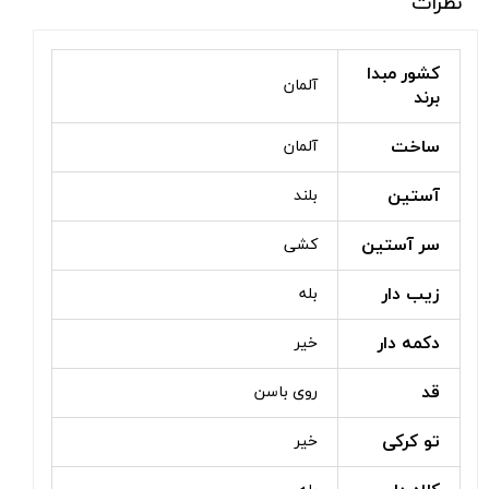
نظرات
کشور مبدا
آلمان
برند
ساخت
آلمان
آستین
بلند
سر آستین
کشی
زیب دار
بله
دکمه دار
خیر
قد
روی باسن
تو کرکی
خیر