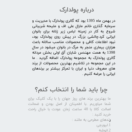
درباره پولدارک
در بهمن ماه 1395 بود که گالری پولدارک با مدیریت و
سرمایه گذاری خانم مارال علی اف و ملیحه شربیانی
شروع به کار در زمینه لباس زیر زنانه برای بانوان
ایرانی کرد.چالشی بزرگ در پیش روی پولدارک بود،
نبود اطلاعات کافی و محصولات مناسب سالانه باعث
هزاران بیماری منجر به مرگ در بانوان میشود در سال
1398 به همت مهندس شایان آق اولی بخش مردانه
گالری پولدارک به مجموعه پولدارک اضافه گردید . ما
در این مجموعه در تلاشیم بهترین محصولات از برند
های معروف دنیا و ایران با تمرکز بیشتر بر برندهای
ایرانی را عرضه کنیم .​​​​​​​
چرا باید شما را انتخاب کنم؟
ما بهترین برند های روز جهان را با یک کلیک برای
شما میاوریم .با اطمینان از اصل بودن و ضمانت
اصالت کالا با 48 ساعت زمان عودت با خیال راحت
خرید کنید :
ر
ندهای مطرحی به مانند :
1.لیورجی
2.انوشه