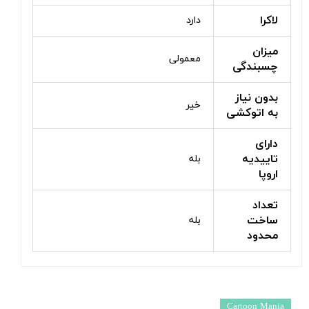
لاکرا
دارد
میزان
معمولی
چسبندگی
بدون نیاز
خیر
به اتوکشی
دارای
تاییدیه
بله
اروپا
تعداد
ساخت
بله
محدود
Cartoon Mania