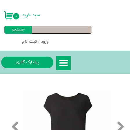
حساب کاربری من
سبد خرید
۰
تغییر گذر واژه
جستجو
سفارشات
ورود
/
ثبت نام
خروج از حساب کاربری
پولدارک گالری