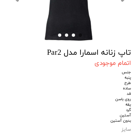
تاپ زنانه اسمارا مدل Par2
اتمام موجودی
جنس
پنبه
طرح
ساده
قد
روی باسن
یقه
گرد
آستین
بدون آستین
سایز