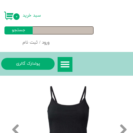
حساب کاربری من
سبد خرید
۰
تغییر گذر واژه
جستجو
سفارشات
ورود
/
ثبت نام
خروج از حساب کاربری
پولدارک گالری