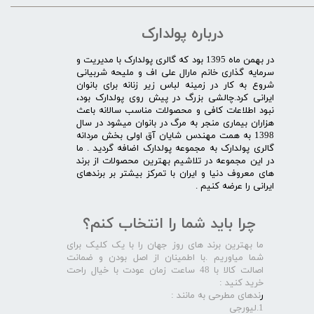
درباره پولدارک
در بهمن ماه 1395 بود که گالری پولدارک با مدیریت و
سرمایه گذاری خانم مارال علی اف و ملیحه شربیانی
شروع به کار در زمینه لباس زیر زنانه برای بانوان
ایرانی کرد.چالشی بزرگ در پیش روی پولدارک بود،
نبود اطلاعات کافی و محصولات مناسب سالانه باعث
هزاران بیماری منجر به مرگ در بانوان میشود در سال
1398 به همت مهندس شایان آق اولی بخش مردانه
گالری پولدارک به مجموعه پولدارک اضافه گردید . ما
در این مجموعه در تلاشیم بهترین محصولات از برند
های معروف دنیا و ایران با تمرکز بیشتر بر برندهای
ایرانی را عرضه کنیم .​​​​​​​
چرا باید شما را انتخاب کنم؟
ما بهترین برند های روز جهان را با یک کلیک برای
شما میاوریم .با اطمینان از اصل بودن و ضمانت
اصالت کالا با 48 ساعت زمان عودت با خیال راحت
خرید کنید :
ر
ندهای مطرحی به مانند :
1.لیورجی