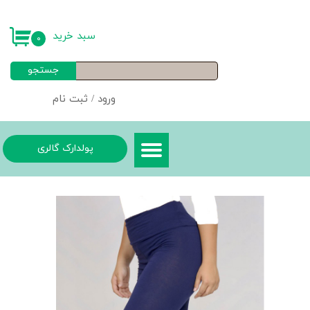
حساب کاربری من
سبد خرید
۰
تغییر گذر واژه
جستجو
سفارشات
ورود
/
ثبت نام
خروج از حساب کاربری
پولدارک گالری