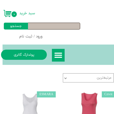
حساب کاربری من
سبد خرید
۰
تغییر گذر واژه
جستجو
سفارشات
ورود
/
ثبت نام
خروج از حساب کاربری
پولدارک گالری
مرتبط‌ترین
ESMARA
Crivit