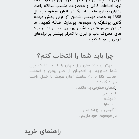
ایرانی کرد.چالشی بزرگ در پیش روی پولدارک بود،
نبود اطلاعات کافی و محصولات مناسب سالانه باعث
هزاران بیماری منجر به مرگ در بانوان میشود در سال
1398 به همت مهندس شایان آق اولی بخش مردانه
گالری پولدارک به مجموعه پولدارک اضافه گردید . ما
در این مجموعه در تلاشیم بهترین محصولات از برند
های معروف دنیا و ایران با تمرکز بیشتر بر برندهای
ایرانی را عرضه کنیم .​​​​​​​
چرا باید شما را انتخاب کنم؟
ما بهترین برند های روز جهان را با یک کلیک برای
شما میاوریم .با اطمینان از اصل بودن و ضمانت
اصالت کالا با 48 ساعت زمان عودت با خیال راحت
خرید کنید :
ر
ندهای مطرحی به مانند :
1.لیورجی
2.انوشه
3.اسمارا
4.کیابی و اچ اند ام و ...
در مجموعه خود داریم .​​​​​​​
راهنمای خرید