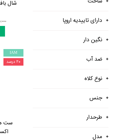
ساخت
شال بافت
شلوار و شلوارک
اکسسوری
دارای تاییدیه اروپا
اکسسوری
۵۹۰,۰۰۰ 
کیف
نگین دار
لباس گرم
IAM
کفش زنانه
ضد آب
۲۰ درصد
نوع کلاه
جنس
طرحدار
ست هدب
اکسسو
مدل