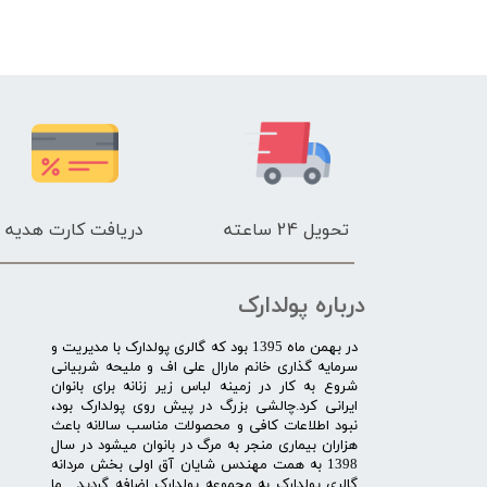
تحویل 24 ساعته
دریافت کارت هدیه
درباره پولدارک
در بهمن ماه 1395 بود که گالری پولدارک با مدیریت و
سرمایه گذاری خانم مارال علی اف و ملیحه شربیانی
شروع به کار در زمینه لباس زیر زنانه برای بانوان
ایرانی کرد.چالشی بزرگ در پیش روی پولدارک بود،
نبود اطلاعات کافی و محصولات مناسب سالانه باعث
هزاران بیماری منجر به مرگ در بانوان میشود در سال
1398 به همت مهندس شایان آق اولی بخش مردانه
گالری پولدارک به مجموعه پولدارک اضافه گردید . ما