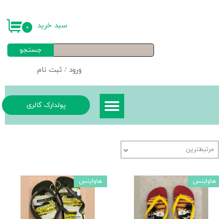
حساب کاربری من
سبد خرید
۰
تغییر گذر واژه
جستجو
سفارشات
ورود
/
ثبت نام
خروج از حساب کاربری
پولدارک گالری
مرتبط‌ترین
هاواینس
هاواینس