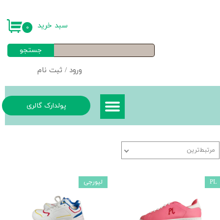
حساب کاربری من
سبد خرید
۰
تغییر گذر واژه
جستجو
سفارشات
ورود
/
ثبت نام
خروج از حساب کاربری
پولدارک گالری
مرتبط‌ترین
PL
لیورجی