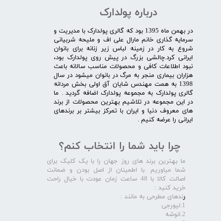
درباره پولدارک
در بهمن ماه 1395 بود که گالری پولدارک با مدیریت و
سرمایه گذاری خانم مارال علی اف و ملیحه شربیانی
شروع به کار در زمینه لباس زیر زنانه برای بانوان
ایرانی کرد.چالشی بزرگ در پیش روی پولدارک بود،
نبود اطلاعات کافی و محصولات مناسب سالانه باعث
هزاران بیماری منجر به مرگ در بانوان میشود در سال
1398 به همت مهندس شایان آق اولی بخش مردانه
گالری پولدارک به مجموعه پولدارک اضافه گردید . ما
در این مجموعه در تلاشیم بهترین محصولات از برند
های معروف دنیا و ایران با تمرکز بیشتر بر برندهای
ایرانی را عرضه کنیم .​​​​​​​
چرا باید شما را انتخاب کنم؟
ما بهترین برند های روز جهان را با یک کلیک برای
شما میاوریم .با اطمینان از اصل بودن و ضمانت
اصالت کالا با 48 ساعت زمان عودت با خیال راحت
خرید کنید :
ر
ندهای مطرحی به مانند :
1.لیورجی
2.انوشه