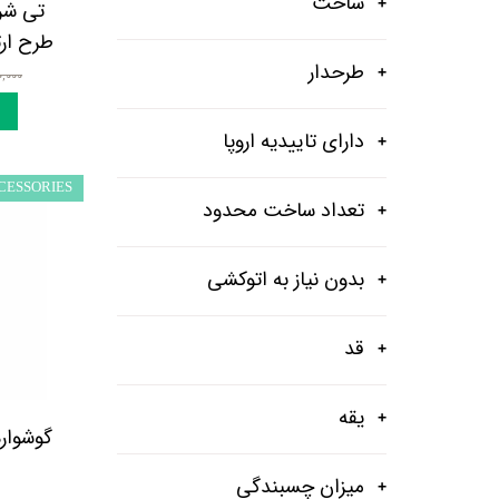
ساخت
تی شرت
شلوار و شلوارک
اکسسوری
طرح ارتش
طرحدار
اکسسوری
۵۵۰,۰۰۰ 
کیف
دارای تاییدیه اروپا
لباس گرم
CESSORIES
کفش زنانه
تعداد ساخت محدود
بدون نیاز به اتوکشی
قد
یقه
گوشواره
میزان چسبندگی