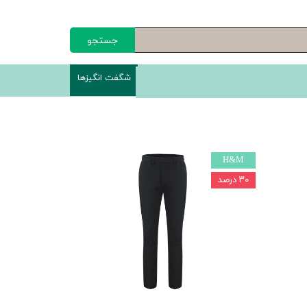
جستجو
شگفت انگیزها
H&M
۳۰ درصد