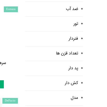
ضد آب
Esmara
تور
فنردار
تعداد قزن ها
سرهم
پد دار
کش دار
مدل
DeFacto