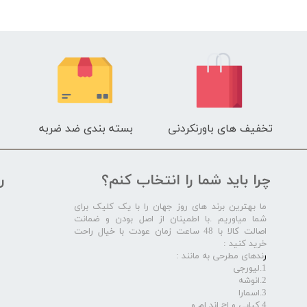
تخفیف های باورنکردنی
بسته بندی ضد ضربه
چرا باید شما را انتخاب کنم؟
ر
ما بهترین برند های روز جهان را با یک کلیک برای
شما میاوریم .با اطمینان از اصل بودن و ضمانت
اصالت کالا با 48 ساعت زمان عودت با خیال راحت
خرید کنید :
ر
ندهای مطرحی به مانند :
1.لیورجی
2.انوشه
3.اسمارا
4.کیابی و اچ اند ام و ...