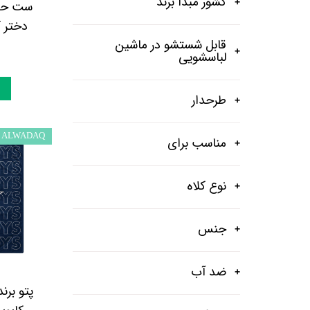
کشور مبدا برند
ست حوله
شلوار و شلوارک
اکسسوری
قابل شستشو در ماشین
اکسسوری
لباسشویی
کیف
طرحدار
لباس گرم
کفش زنانه
ALWADAQ
مناسب برای
نوع کلاه
جنس
ضد آب
پتو برن