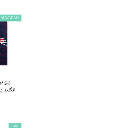
ALWADAQ
پتو بر
IAM