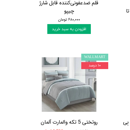
قلم ضدعفونی‌کننده قابل شارژ
P0 سایز 75 مناسب 7 تا
چیپو
۶۸۰,۰۰۰ تومان
افزودن به سبد خرید
WALLMART
۱۰ درصد
بِی
روتختی 5 تکه والمارت آلمان