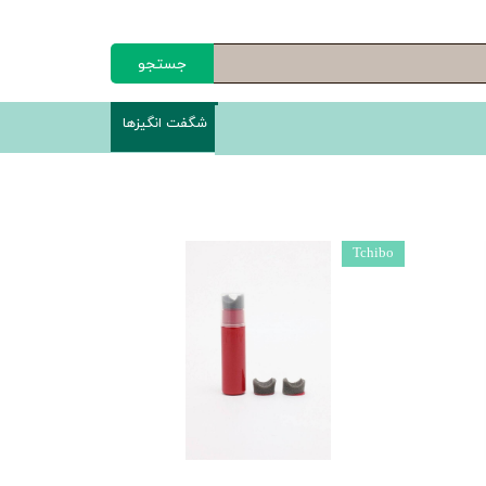
جستجو
شگفت انگیزها
Tchibo