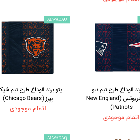
ALWADAQ
ند الوداغ طرح تیم نیو
پتو برند الوداغ طرح تیم شیکا
انگلند پتریوتس (New England
بِیِرز (Chicago Bears)
Patriots)
اتمام موجودی
اتمام موجودی
ALWADAQ