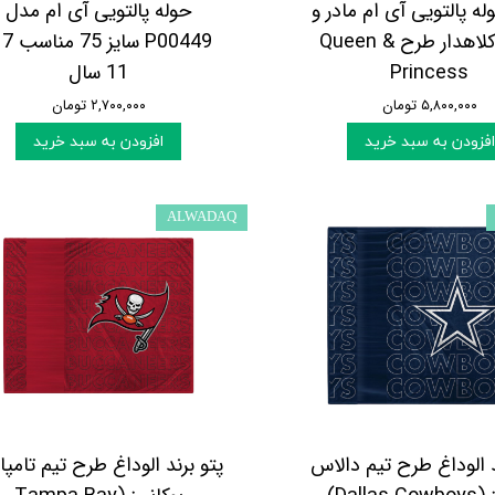
 پالتویی آی ام مادر و
حوله پالتویی آی ام مدل
دختر کلاهدار طرح Queen &
0449
Princess
11 سال
۵,۸۰۰,۰۰۰ تومان
۲,۷۰۰,۰۰۰ تومان
افزودن به سبد خرید
افزودن به سبد خرید
ALWADAQ
د الوداغ طرح تیم دالاس
پتو برند الوداغ طرح تیم تامپا 