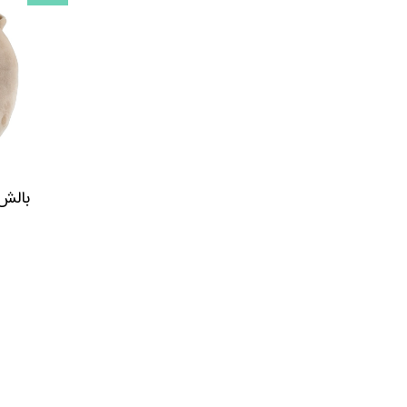
بالش 