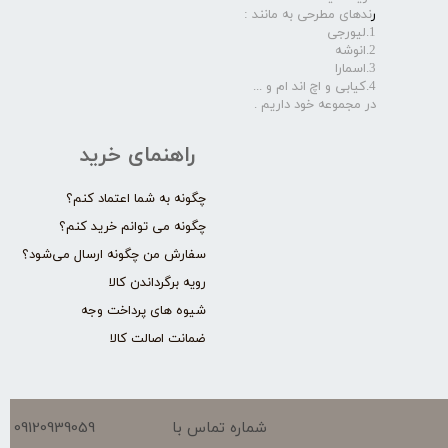
ر
ندهای مطرحی به مانند :
1.لیورجی
2.انوشه
3.اسمارا
4.کیابی و اچ اند ام و ...
در مجموعه خود داریم .​​​​​​​
راهنمای خرید
چگونه به شما اعتماد کنم؟
چگونه می توانم خرید کنم؟
سفارش من چگونه ارسال می‌شود؟
رویه برگرداندن کالا
شیوه های پرداخت وجه
ضمانت اصالت کالا
09120939059
شماره تماس با