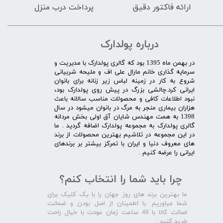
ارائه فاکتور دقیق
پرداخت درب منزل
درباره پولدارک
در بهمن ماه 1395 بود که گالری پولدارک با مدیریت و
سرمایه گذاری خانم مارال علی اف و ملیحه شربیانی
شروع به کار در زمینه لباس زیر زنانه برای بانوان
ایرانی کرد.چالشی بزرگ در پیش روی پولدارک بود،
نبود اطلاعات کافی و محصولات مناسب سالانه باعث
هزاران بیماری منجر به مرگ در بانوان میشود در سال
1398 به همت مهندس شایان آق اولی بخش مردانه
گالری پولدارک به مجموعه پولدارک اضافه گردید . ما
در این مجموعه در تلاشیم بهترین محصولات از برند
های معروف دنیا و ایران با تمرکز بیشتر بر برندهای
ایرانی را عرضه کنیم .​​​​​​​
چرا باید شما را انتخاب کنم؟
ما بهترین برند های روز جهان را با یک کلیک برای
شما میاوریم .با اطمینان از اصل بودن و ضمانت
اصالت کالا با 48 ساعت زمان عودت با خیال راحت
خرید کنید :