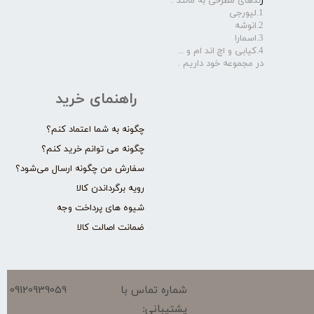
ر
ندهای مطرحی به مانند :
1.لیورجی
2.انوشه
3.اسمارا
4.کیابی و اچ اند ام و ...
در مجموعه خود داریم .​​​​​​​
راهنمای خرید
چگونه به شما اعتماد کنم؟
چگونه می توانم خرید کنم؟
سفارش من چگونه ارسال می‌شود؟
رویه برگرداندن کالا
شیوه های پرداخت وجه
ضمانت اصالت کالا
09120939059
شماره تماس با
پشتیبانی: