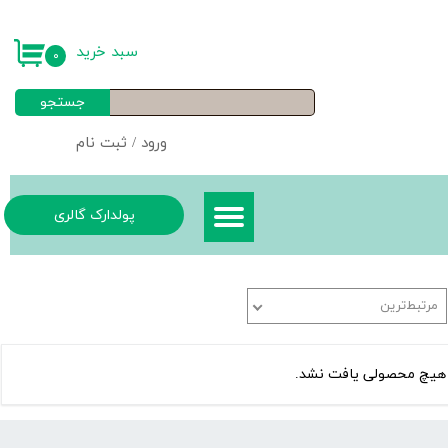
حساب کاربری من
سبد خرید
۰
تغییر گذر واژه
جستجو
سفارشات
ورود
/
ثبت نام
خروج از حساب کاربری
پولدارک گالری
مرتبط‌ترین
هیچ محصولی یافت نشد.