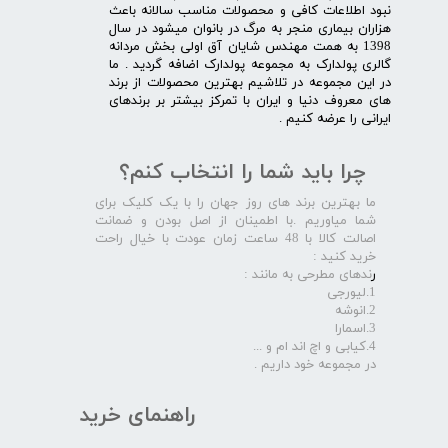
نبود اطلاعات کافی و محصولات مناسب سالانه باعث
هزاران بیماری منجر به مرگ در بانوان میشود در سال
1398 به همت مهندس شایان آق اولی بخش مردانه
گالری پولدارک به مجموعه پولدارک اضافه گردید . ما
در این مجموعه در تلاشیم بهترین محصولات از برند
های معروف دنیا و ایران با تمرکز بیشتر بر برندهای
ایرانی را عرضه کنیم .​​​​​​​
چرا باید شما را انتخاب کنم؟
ما بهترین برند های روز جهان را با یک کلیک برای
شما میاوریم .با اطمینان از اصل بودن و ضمانت
اصالت کالا با 48 ساعت زمان عودت با خیال راحت
خرید کنید :
ر
ندهای مطرحی به مانند :
1.لیورجی
2.انوشه
3.اسمارا
4.کیابی و اچ اند ام و ...
در مجموعه خود داریم .​​​​​​​
راهنمای خرید