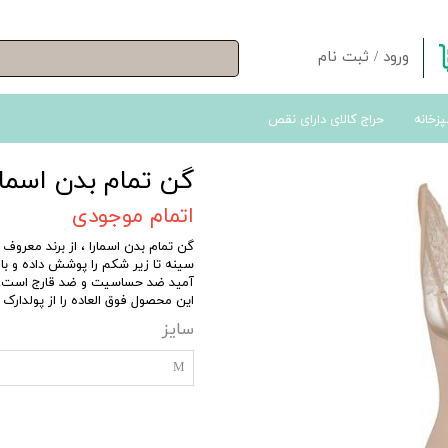
ورود
/
ثبت نام
حساب کاربری من
پزخانه
حراج کالای دارای نقص
تغییر گذر واژه
سفارشات
گن تمام بدن اسمارا MARA
خروج از حساب کاربری
اتمام موجودی
گن تمام بدن اسمارا ، از برند معرو
سینه تا زیر شکم را پوشش داده و با 
آمید ضد حساسیت و ضد قارج است.پای
این محصول فوق العاده را از پولدارک 
سایز
M