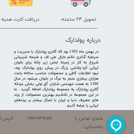
تحویل 24 ساعته
دریافت کارت هدیه
درباره پولدارک
در بهمن ماه 1395 بود که گالری پولدارک با مدیریت و
سرمایه گذاری خانم مارال علی اف و ملیحه شربیانی
شروع به کار در زمینه لباس زیر زنانه برای بانوان
ایرانی کرد.چالشی بزرگ در پیش روی پولدارک بود،
نبود اطلاعات کافی و محصولات مناسب سالانه باعث
هزاران بیماری منجر به مرگ در بانوان میشود در سال
1398 به همت مهندس شایان آق اولی بخش مردانه
گالری پولدارک به مجموعه پولدارک اضافه گردید . ما
در این مجموعه در تلاشیم بهترین محصولات از برند
های معروف دنیا و ایران با تمرکز بیشتر بر برندهای
ایرانی را عرضه کنیم .​​​​​​​
09120939059
شماره تماس با
آدرس ای
پشتیبانی: