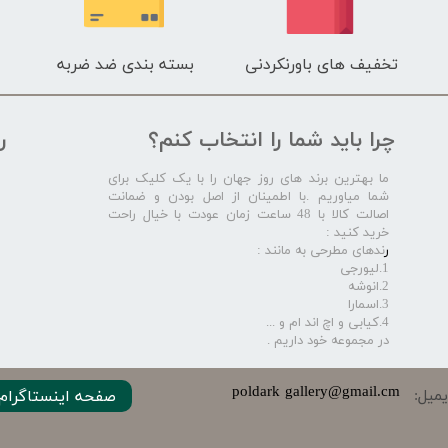
تخفیف های باورنکردنی
بسته بندی ضد ضربه
چرا باید شما را انتخاب کنم؟
ر
ما بهترین برند های روز جهان را با یک کلیک برای
شما میاوریم .با اطمینان از اصل بودن و ضمانت
اصالت کالا با 48 ساعت زمان عودت با خیال راحت
خرید کنید :
ر
ندهای مطرحی به مانند :
1.لیورجی
2.انوشه
3.اسمارا
4.کیابی و اچ اند ام و ...
در مجموعه خود داریم .​​​​​​​
​​​poldark gallery@gmail.cm
میل:
صفحه اینستاگرام 