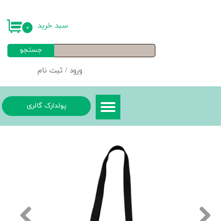
حساب کاربری من
سبد خرید
۰
تغییر گذر واژه
جستجو
سفارشات
ورود
/
ثبت نام
خروج از حساب کاربری
پولدارک گالری