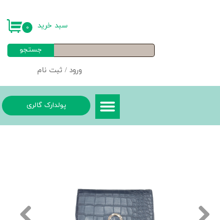
حساب کاربری من
سبد خرید
۰
تغییر گذر واژه
جستجو
سفارشات
ورود
/
ثبت نام
خروج از حساب کاربری
پولدارک گالری