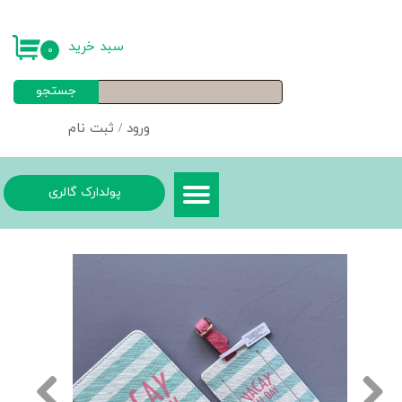
حساب کاربری من
سبد خرید
۰
تغییر گذر واژه
جستجو
سفارشات
ورود
/
ثبت نام
خروج از حساب کاربری
پولدارک گالری