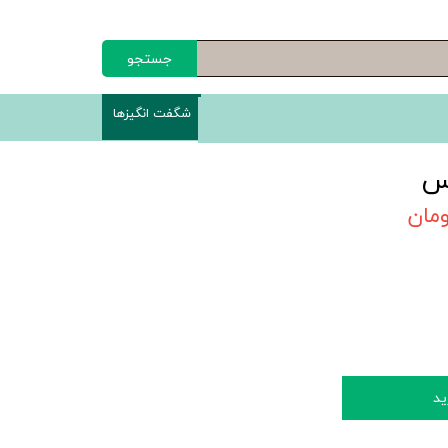
جستجو
شگفت انگیزها
س
ید