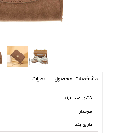
شلوار و شلوارک
اکسسوری
اکسسوری
کیف
لباس گرم
کفش زنانه
نظرات
مشخصات محصول
کشور مبدا برند
طرحدار
دارای بند