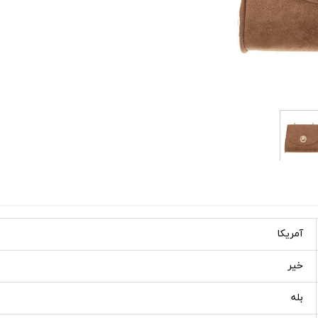
آمریکا
خیر
بله