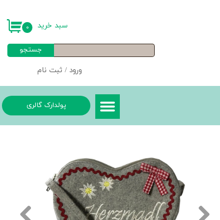
حساب کاربری من
سبد خرید
۰
تغییر گذر واژه
جستجو
سفارشات
ورود
/
ثبت نام
خروج از حساب کاربری
پولدارک گالری