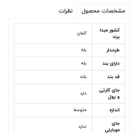
نظرات
مشخصات محصول
کشور مبدا
آلمان
برند
طرحدار
بله
دارای بند
بله
قد بند
بلند
جای کارتی
دارد
و پول
اندازه
متوسط
جای
ندارد
موبایلی