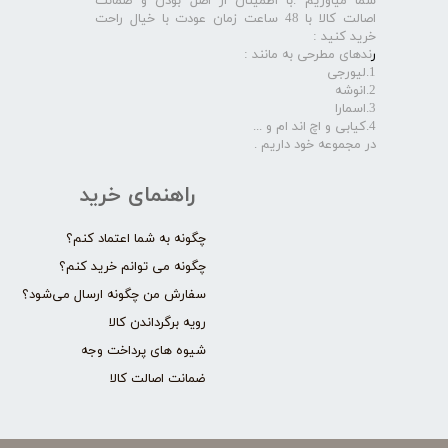
شما میاوریم .با اطمینان از اصل بودن و ضمانت
اصالت کالا با 48 ساعت زمان عودت با خیال راحت
خرید کنید :
ر
ندهای مطرحی به مانند :
1.لیورجی
2.انوشه
3.اسمارا
4.کیابی و اچ اند ام و ...
در مجموعه خود داریم .​​​​​​​
راهنمای خرید
چگونه به شما اعتماد کنم؟
چگونه می توانم خرید کنم؟
سفارش من چگونه ارسال می‌شود؟
رویه برگرداندن کالا
شیوه های پرداخت وجه
ضمانت اصالت کالا