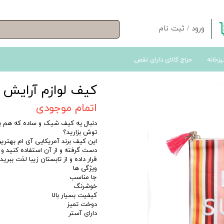
ورود
/
ثبت نام
حساب کاربری من
پزخانه
حراج کالای دارای نقص
تغییر گذر واژه
سفارشات
کیف لوازم آرایش و گری
خروج از حساب کاربری
اتمام موجودی
دنبال یه کیف شیک و ساده که هم بت
توش بزارید؟
این کیف برند آمریکایی آی ام بهتری
دست گرفته و از آن استفاده کنید و 
قرار داده و از تابستان زیبا لذت ببرید.
ویژگی ها
جا مناسب
خوشرنگ
کیفیت بسیار بالا
دوخت تمیز
دارای آستر