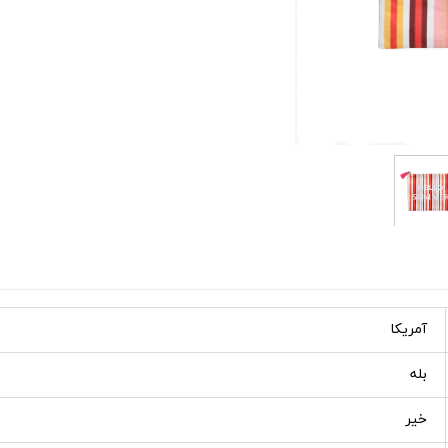
آمریکا
بله
خیر