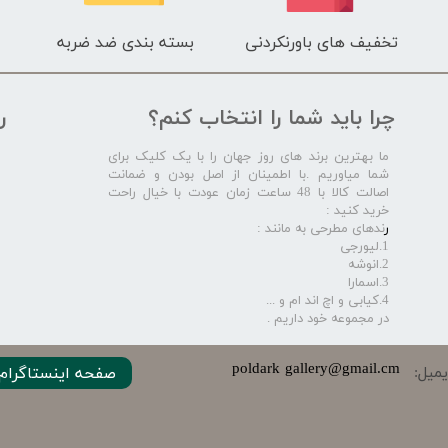
تخفیف های باورنکردنی
بسته بندی ضد ضربه
چرا باید شما را انتخاب کنم؟
ر
ما بهترین برند های روز جهان را با یک کلیک برای
شما میاوریم .با اطمینان از اصل بودن و ضمانت
اصالت کالا با 48 ساعت زمان عودت با خیال راحت
خرید کنید :
ر
ندهای مطرحی به مانند :
1.لیورجی
2.انوشه
3.اسمارا
4.کیابی و اچ اند ام و ...
در مجموعه خود داریم .​​​​​​​
​​​poldark gallery@gmail.cm
میل:
صفحه اینستاگرام 