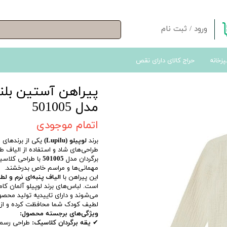
ورود
/
ثبت نام
حساب کاربری من
پزخانه
حراج کالای دارای نقص
تغییر گذر واژه
سفارشات
پیراهن آستین بلند
خروج از حساب کاربری
مدل 501005
اتمام موجودی
برند
لوپیلو (Lupilu)
یکی از برندهای 
طراحی‌های شاد و استفاده از الیاف ط
برگردان مدل
501005
با طراحی کلاسی
مهمانی‌ها و مراسم خاص بدرخشند.
این پیراهن با
الیاف پنبه‌ای نرم و ل
است. لباس‌های برند لوپیلو آلمان کام
می‌شوند و دارای تاییدیه تولید محص
لطیف کودک شما محافظت کرده و از 
ویژگی‌های برجسته محصول:
✔
یقه برگردان کلاسیک:
طراحی رسمی