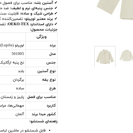
✔
آستین بلند:
مناسب برای فصول خ
✔
جنس پنبه‌ای نرم و لطیف:
ضد حس
✔
طراحی شیک و ساده:
قابلیت ست ش
✔
برند معتبر لوپیلو:
تضمین‌کننده ک
✔
دارای استاندارد OEKO-TEX:
تضمی
جزئیات محصول:
ویژگی
برند
لوپیلو (Lupilu)
مدل
501005
جنس
نخ پنبه ارگانی
نوع آستین
بلند
نوع یقه
برگردان
طرح
ساده
مناسب برای فصل
پاییز و زمستان
کاربرد
مهمانی‌ها، مرا
کشور مبدا برند
آلمان
راهنمای شستشو:
قابل شستشو در ماشین لباسشو