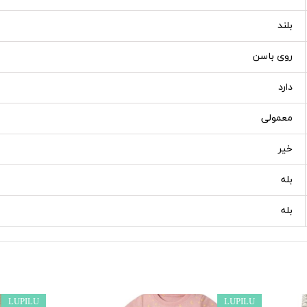
بلند
روی باسن
دارد
معمولی
خیر
بله
بله
LUPILU
LUPILU