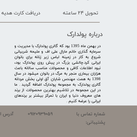
تحویل 24 ساعته
دریافت کارت هدیه
درباره پولدارک
در بهمن ماه 1395 بود که گالری پولدارک با مدیریت و
سرمایه گذاری خانم مارال علی اف و ملیحه شربیانی
شروع به کار در زمینه لباس زیر زنانه برای بانوان
ایرانی کرد.چالشی بزرگ در پیش روی پولدارک بود،
نبود اطلاعات کافی و محصولات مناسب سالانه باعث
هزاران بیماری منجر به مرگ در بانوان میشود در سال
1398 به همت مهندس شایان آق اولی بخش مردانه
گالری پولدارک به مجموعه پولدارک اضافه گردید . ما
در این مجموعه در تلاشیم بهترین محصولات از برند
های معروف دنیا و ایران با تمرکز بیشتر بر برندهای
ایرانی را عرضه کنیم .​​​​​​​
09120939059
شماره تماس با
آدرس ای
پشتیبانی: