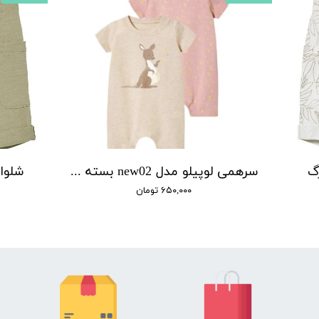
گ
سرهمی لوپیلو مدل new02 بسته 2 عددی
شلوار
۶۵۰,۰۰۰ تومان