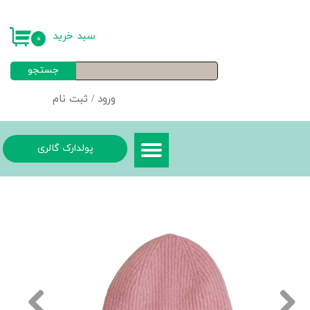
حساب کاربری من
سبد خرید
۰
تغییر گذر واژه
جستجو
سفارشات
ورود
/
ثبت نام
خروج از حساب کاربری
پولدارک گالری