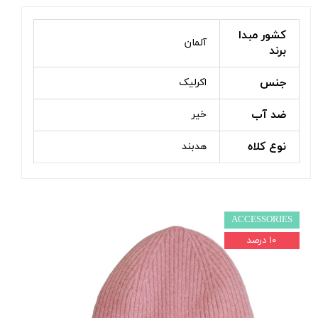
کشور مبدا
آلمان
برند
جنس
اکرلیک
ضد آب
خیر
نوع کلاه
هدبند
ACCESSORIES
۱۰ درصد