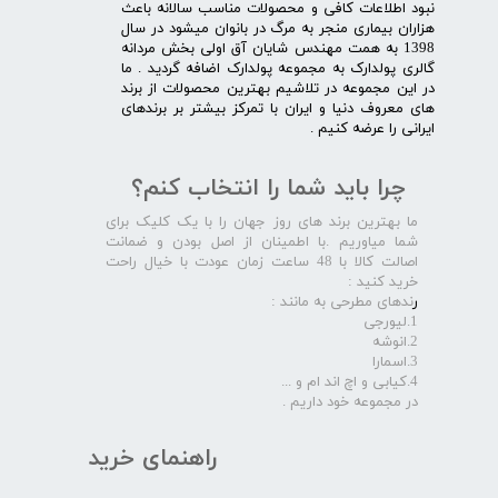
نبود اطلاعات کافی و محصولات مناسب سالانه باعث
هزاران بیماری منجر به مرگ در بانوان میشود در سال
1398 به همت مهندس شایان آق اولی بخش مردانه
گالری پولدارک به مجموعه پولدارک اضافه گردید . ما
در این مجموعه در تلاشیم بهترین محصولات از برند
های معروف دنیا و ایران با تمرکز بیشتر بر برندهای
ایرانی را عرضه کنیم .​​​​​​​
چرا باید شما را انتخاب کنم؟
ما بهترین برند های روز جهان را با یک کلیک برای
شما میاوریم .با اطمینان از اصل بودن و ضمانت
اصالت کالا با 48 ساعت زمان عودت با خیال راحت
خرید کنید :
ر
ندهای مطرحی به مانند :
1.لیورجی
2.انوشه
3.اسمارا
4.کیابی و اچ اند ام و ...
در مجموعه خود داریم .​​​​​​​
راهنمای خرید