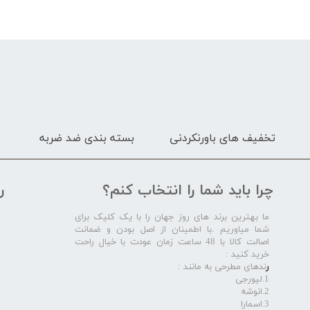
تخفیف های باورنکردنی
بسته بندی ضد ضربه
چرا باید شما را انتخاب کنم؟
ر
ما بهترین برند های روز جهان را با یک کلیک برای
شما میاوریم .با اطمینان از اصل بودن و ضمانت
اصالت کالا با 48 ساعت زمان عودت با خیال راحت
خرید کنید :
ر
ندهای مطرحی به مانند :
1.لیورجی
2.انوشه
3.اسمارا