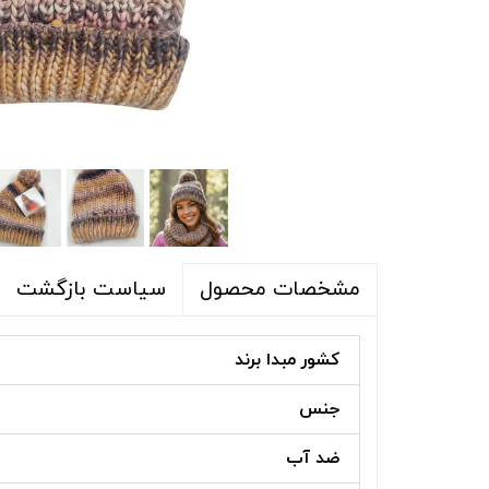
شلوار و شلوارک
اکسسوری
اکسسوری
کیف
لباس گرم
کفش زنانه
سیاست بازگشت
مشخصات محصول
کشور مبدا برند
جنس
ضد آب