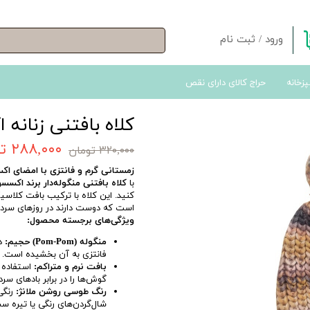
ورود
/
ثبت نام
حساب کاربری من
پزخانه
حراج کالای دارای نقص
تغییر گذر واژه
سفارشات
کلاه بافتنی زنانه 
خروج از حساب کاربری
۲۸۸,۰۰۰ تومان
۳۲۰,۰۰۰ تومان
زمستانی گرم و فانتزی با امضای اکس
با
کلاه بافتنی منگوله‌دار برند اکسسورایز (orize
کنید. این کلاه با ترکیب بافت کلاسی
است که دوست دارند در روزهای سرد، 
ویژگی‌های برجسته محصول:
منگوله (Pom-Pom) حجیم:
دا
فانتزی به آن بخشیده است.
بافت نرم و متراکم:
استفاده ا
گوش‌ها را در برابر بادهای س
رنگ طوسی روشن ملانژ:
رنگی 
شال‌گردن‌های رنگی یا تیره س