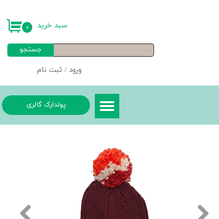
حساب کاربری من
سبد خرید
۰
تغییر گذر واژه
جستجو
سفارشات
ورود
/
ثبت نام
خروج از حساب کاربری
پولدارک گالری