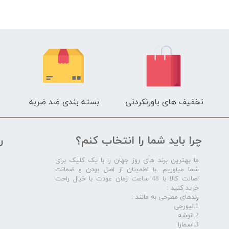
تخفیف های باورنکردنی
بسته بندی ضد ضربه
چرا باید شما را انتخاب کنم؟
ر
ما بهترین برند های روز جهان را با یک کلیک برای
شما میاوریم .با اطمینان از اصل بودن و ضمانت
اصالت کالا با 48 ساعت زمان عودت با خیال راحت
خرید کنید :
ر
ندهای مطرحی به مانند :
1.لیورجی
2.انوشه
3.اسمارا