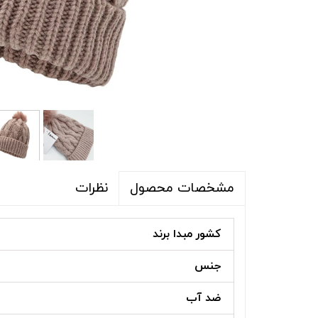
شلوار و شلوارک
اکسسوری
اکسسوری
کیف
لباس گرم
کفش زنانه
نظرات
مشخصات محصول
کشور مبدا برند
جنس
ضد آب