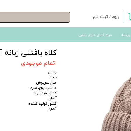
ورود
/
ثبت نام
حساب کاربری من
پزخانه
حراج کالای دارای نقص
تغییر گذر واژه
سفارشات
کلاه بافتنی زنانه 
خروج از حساب کاربری
اتمام موجودی
جنس
بافت
مدل سرپوش
مناسب برای سرما
کشور مبدا برند
آلمان
کشور تولید کننده
آلمان