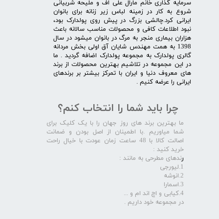
سرمایه گذاری خانم مارال علی اف و ملیحه شربیانی
شروع به کار در زمینه لباس زیر زنانه برای بانوان
ایرانی کرد.چالشی بزرگ در پیش روی پولدارک بود،
نبود اطلاعات کافی و محصولات مناسب سالانه باعث
هزاران بیماری منجر به مرگ در بانوان میشود در سال
1398 به همت مهندس شایان آق اولی بخش مردانه
گالری پولدارک به مجموعه پولدارک اضافه گردید . ما
در این مجموعه در تلاشیم بهترین محصولات از برند
های معروف دنیا و ایران با تمرکز بیشتر بر برندهای
ایرانی را عرضه کنیم .​​​​​​​
چرا باید شما را انتخاب کنم؟
ما بهترین برند های روز جهان را با یک کلیک برای
شما میاوریم .با اطمینان از اصل بودن و ضمانت
اصالت کالا با 48 ساعت زمان عودت با خیال راحت
خرید کنید :
ر
ندهای مطرحی به مانند :
1.لیورجی
2.انوشه
3.اسمارا
4.کیابی و اچ اند ام و ...
در مجموعه خود داریم .​​​​​​​