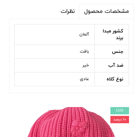
نظرات
مشخصات محصول
کشور مبدا
آلمان
برند
جنس
بافت
ضد آب
خیر
نوع کلاه
عادی
IAM
۱۰ درصد