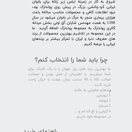
شروع به کار در زمینه لباس زیر زنانه برای بانوان
ایرانی کرد.چالشی بزرگ در پیش روی پولدارک بود،
نبود اطلاعات کافی و محصولات مناسب سالانه باعث
هزاران بیماری منجر به مرگ در بانوان میشود در سال
1398 به همت مهندس شایان آق اولی بخش مردانه
گالری پولدارک به مجموعه پولدارک اضافه گردید . ما
در این مجموعه در تلاشیم بهترین محصولات از برند
های معروف دنیا و ایران با تمرکز بیشتر بر برندهای
ایرانی را عرضه کنیم .​​​​​​​
چرا باید شما را انتخاب کنم؟
ما بهترین برند های روز جهان را با یک کلیک برای
شما میاوریم .با اطمینان از اصل بودن و ضمانت
اصالت کالا با 48 ساعت زمان عودت با خیال راحت
خرید کنید :
ر
ندهای مطرحی به مانند :
1.لیورجی
2.انوشه
3.اسمارا
4.کیابی و اچ اند ام و ...
در مجموعه خود داریم .​​​​​​​
راهنمای خرید