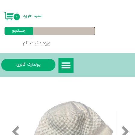
حساب کاربری من
سبد خرید
۰
تغییر گذر واژه
جستجو
سفارشات
ورود
/
ثبت نام
خروج از حساب کاربری
پولدارک گالری